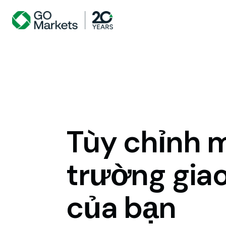
Tùy
chỉnh
m
trường
gia
của
bạn