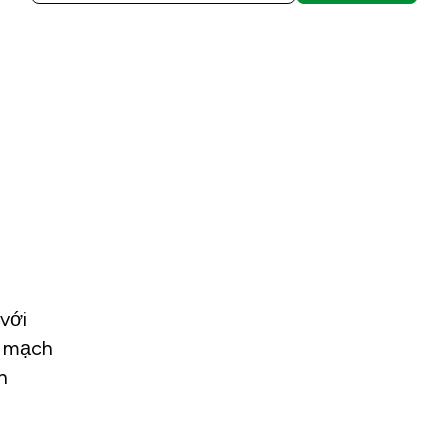
với
n mạch
n