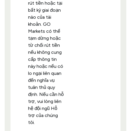
rút tiền hoặc tại
bất kỳ giai đoạn
nào của tài
khoản. GO
Markets có thể
tạm dừng hoặc
từ chối rút tiền
nếu không cung
cấp thông tin
này hoặc nếu có
lo ngại liên quan
đến nghĩa vụ
tuân thủ quy
định. Nếu cần hỗ
trợ, vui lòng liên
hệ đội ngũ Hỗ
trợ của chúng
tôi.