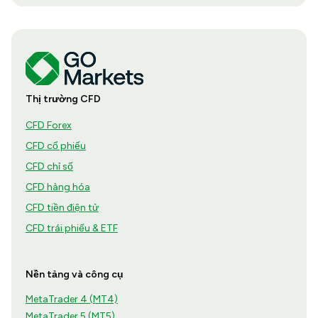
Thị trường CFD
CFD Forex
CFD cổ phiếu
CFD chỉ số
CFD hàng hóa
CFD tiền điện tử
CFD trái phiếu & ETF
Nền tảng và công cụ
MetaTrader 4 (MT4)
MetaTrader 5 (MT5)