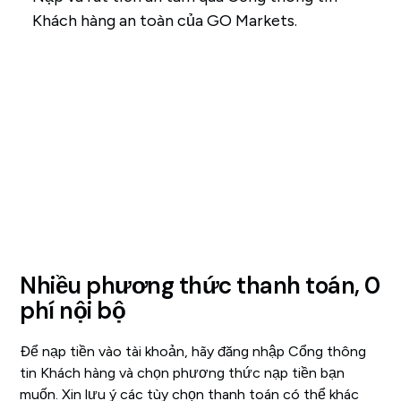
Khách hàng an toàn của GO Markets.
Nhiều phương thức thanh toán, 0
phí nội bộ
Để nạp tiền vào tài khoản, hãy đăng nhập Cổng thông
tin Khách hàng và chọn phương thức nạp tiền bạn
muốn. Xin lưu ý các tùy chọn thanh toán có thể khác