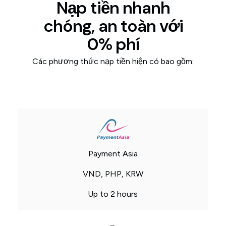
Nạp tiền nhanh
chóng, an toàn với
0% phí
Các phương thức nạp tiền hiện có bao gồm:
Payment Asia
VND, PHP, KRW
Up to 2 hours