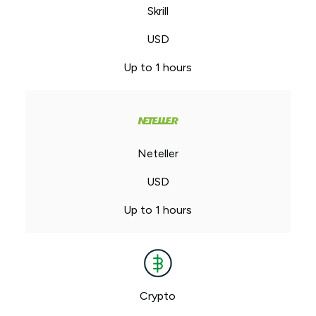
Skrill
USD
Up to 1 hours
Neteller
USD
Up to 1 hours
Crypto