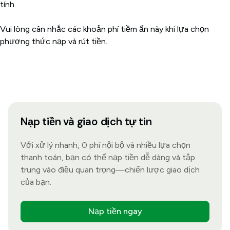
tính.
Vui lòng cân nhắc các khoản phí tiềm ẩn này khi lựa chọn
phương thức nạp và rút tiền.
Nạp tiền và giao dịch tự tin
Với xử lý nhanh, 0 phí nội bộ và nhiều lựa chọn
thanh toán, bạn có thể nạp tiền dễ dàng và tập
trung vào điều quan trọng—chiến lược giao dịch
của bạn.
Nạp tiền ngay