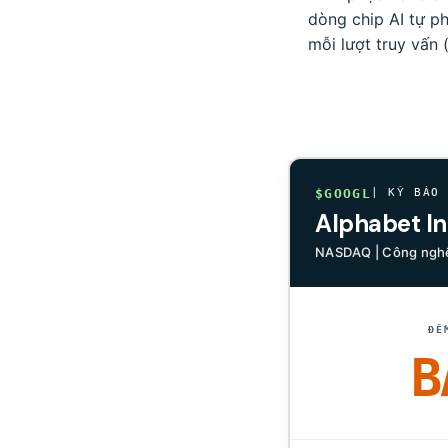
dòng chip AI tự ph
mỗi lượt truy vấn
$GOOGL
| KỲ BÁO
Alphabet In
NASDAQ | Công nghệ
ĐẾ
B