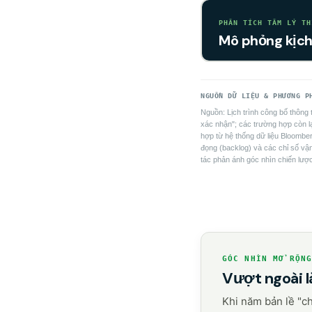
PHÂN TÍCH TÂM LÝ TH
Mô phỏng kịch
NGUỒN DỮ LIỆU & PHƯƠNG P
Nguồn: Lịch trình công bố thông 
xác nhận"; các trường hợp còn lạ
hợp từ hệ thống dữ liệu Bloombe
đọng (backlog) và các chỉ số vận
tác phản ánh góc nhìn chiến lượ
GÓC NHÌN MỞ RỘN
Vượt ngoài l
Khi năm bản lề "ch