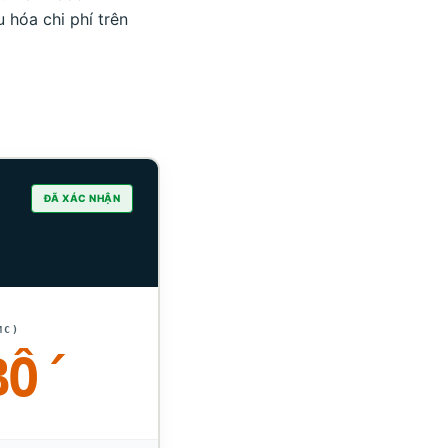
 hóa chi phí trên
ĐÃ XÁC NHẬN
MC)
BỐ