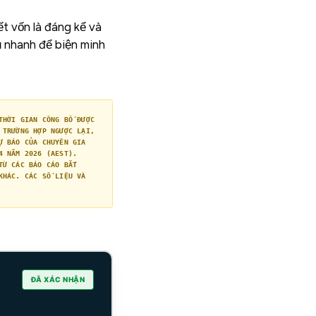
ết vốn là đáng kể và
đủ nhanh để biện minh
THỜI GIAN CÔNG BỐ ĐƯỢC
 TRƯỜNG HỢP NGƯỢC LẠI,
Ự BÁO CỦA CHUYÊN GIA
4 NĂM 2026 (AEST).
TỪ CÁC BÁO CÁO BẮT
KHÁC. CÁC SỐ LIỆU VÀ
ĐÃ XÁC NHẬN