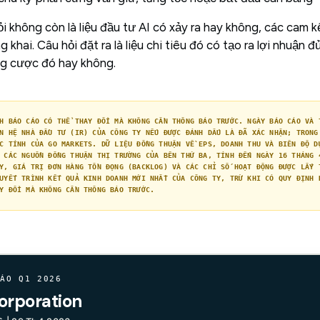
 không còn là liệu đầu tư AI có xảy ra hay không, các cam k
khai. Câu hỏi đặt ra là liệu chi tiêu đó có tạo ra lợi nhuận 
g cược đó hay không.
H BÁO CÁO CÓ THỂ THAY ĐỔI MÀ KHÔNG CẦN THÔNG BÁO TRƯỚC. NGÀY BÁO CÁO VÀ 
N HỆ NHÀ ĐẦU TƯ (IR) CỦA CÔNG TY NẾU ĐƯỢC ĐÁNH DẤU LÀ ĐÃ XÁC NHẬN; TRONG
C TÍNH CỦA GO MARKETS. DỮ LIỆU ĐỒNG THUẬN VỀ EPS, DOANH THU VÀ BIÊN ĐỘ D
 CÁC NGUỒN ĐỒNG THUẬN THỊ TRƯỜNG CỦA BÊN THỨ BA, TÍNH ĐẾN NGÀY 16 THÁNG 
Y, GIÁ TRỊ ĐƠN HÀNG TỒN ĐỌNG (BACKLOG) VÀ CÁC CHỈ SỐ HOẠT ĐỘNG ĐƯỢC LẤY 
UYẾT TRÌNH KẾT QUẢ KINH DOANH MỚI NHẤT CỦA CÔNG TY, TRỪ KHI CÓ QUY ĐỊNH 
Y ĐỔI MÀ KHÔNG CẦN THÔNG BÁO TRƯỚC.
ÁO Q1 2026
orporation