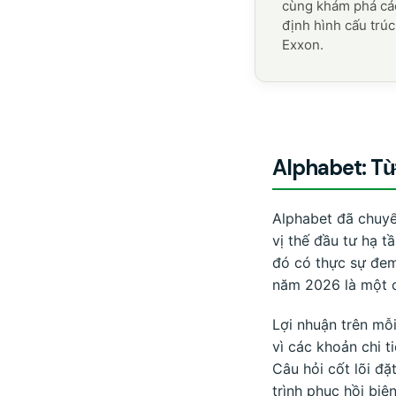
cùng khám phá các
định hình cấu trúc
Exxon.
Alphabet: Từ
Alphabet đã chuyể
vị thế đầu tư hạ t
đó có thực sự đem 
năm 2026 là một c
Lợi nhuận trên mỗi
vì các khoản chi 
Câu hỏi cốt lõi đặ
trình phục hồi biê