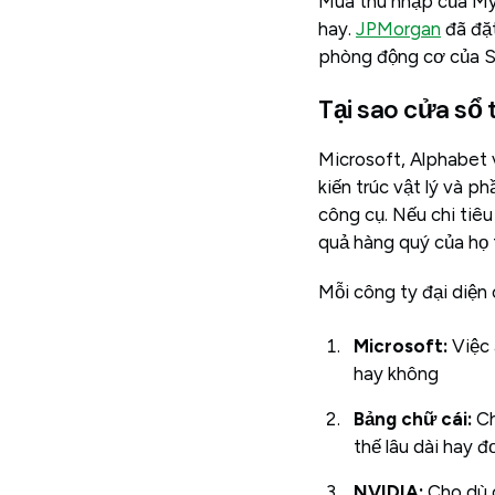
Mùa thu nhập của Mỹ 
hay.
JPMorgan
đã đặt
phòng động cơ của S&
Tại sao cửa sổ 
Microsoft, Alphabet 
kiến trúc vật lý và 
công cụ. Nếu chi tiêu
quả hàng quý của họ t
Mỗi công ty đại diện 
Microsoft:
Việc 
hay không
Bảng chữ cái:
Ch
thế lâu dài hay đơ
NVIDIA:
Cho dù c