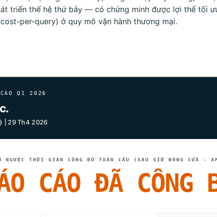
át triển thế hệ thứ bảy — có chứng minh được lợi thế tối ưu
 (cost-per-query) ở quy mô vận hành thương mại.
 CÁO Q1 2026
c.
 | 29 Th4 2026
M NGƯỢC THỜI GIAN CÔNG BỐ TOÀN CẦU (SAU GIỜ ĐÓNG CỬA - A
ÁO CÁO ĐÃ CÔNG 