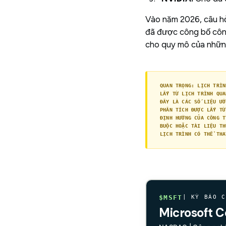
Vào năm 2026, câu hỏi
đã được công bố công 
cho quy mô của nhữn
QUAN TRỌNG: LỊCH TRÌN
LẤY TỪ LỊCH TRÌNH QUA
ĐÂY LÀ CÁC SỐ LIỆU ƯỚ
PHÂN TÍCH ĐƯỢC LẤY TỪ
ĐỊNH HƯỚNG CỦA CÔNG T
BUỘC HOẶC TÀI LIỆU TH
LỊCH TRÌNH CÓ THỂ THA
$MSFT
| KỲ BÁO C
Microsoft C