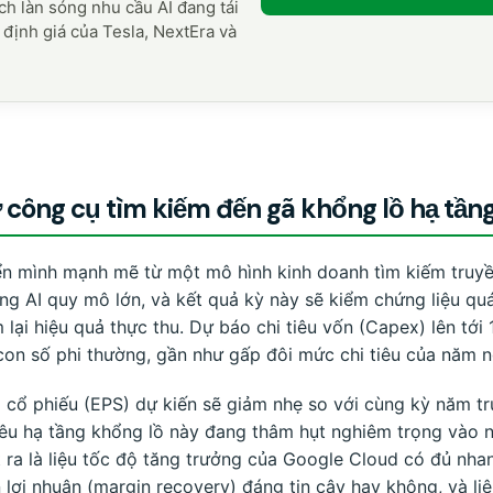
h làn sóng nhu cầu AI đang tái
 định giá của Tesla, NextEra và
 công cụ tìm kiếm đến gã khổng lồ hạ tần
n mình mạnh mẽ từ một mô hình kinh doanh tìm kiếm truy
ầng AI quy mô lớn, và kết quả kỳ này sẽ kiểm chứng liệu qu
lại hiệu quả thực thu. Dự báo chi tiêu vốn (Capex) lên tới
on số phi thường, gần như gấp đôi mức chi tiêu của năm n
 cổ phiếu (EPS) dự kiến sẽ giảm nhẹ so với cùng kỳ năm tr
tiêu hạ tầng khổng lồ này đang thâm hụt nghiêm trọng vào 
t ra là liệu tốc độ tăng trưởng của Google Cloud có đủ nha
n lợi nhuận (margin recovery) đáng tin cậy hay không, và l