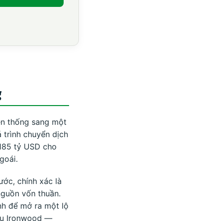
g
ền thống sang một
á trình chuyển dịch
 185 tỷ USD cho
goái.
ước, chính xác là
nguồn vốn thuần.
nh để mở ra một lộ
iệu Ironwood —