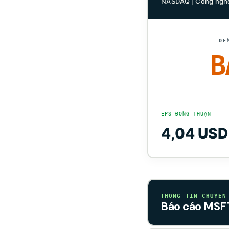
NASDAQ | Công nghệ
ĐẾ
B
EPS ĐỒNG THUẬN
4,04 USD
THÔNG TIN CHUYÊN
Báo cáo MSFT