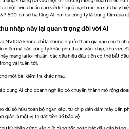
tháng 4 đang rơi vào một thị trường mong muốn nhiều hơn 
 ra một tiêu chuẩn cao với kết quả mạnh mẽ, và sự chú ý h
P 500: cơ sở hạ tầng AI, nơi ba công ty là trung tâm của c
thu nhập này lại quan trọng đối với AI
và NVIDIA không chỉ là những người tham gia vào chu trình 
phần mềm mà các công ty khác phụ thuộc vào: chip, khu vực 
 này mang lại lợi nhuận, các dấu hiệu đầu tiên có thể bắt đầu 
rong vài tuần tới.
cho một bài kiểm tra khác nhau.
áp dụng AI cho doanh nghiệp có chuyển thành mở rộng doan
o dù sở hữu toàn bộ ngăn xếp, từ chip đến đám mây đến phân
n giản là một vị trí đắt tiền để bảo vệ
hu kỳ phần cứng vẫn giữ, tăng tốc hoặc bắt đầu cân bằng