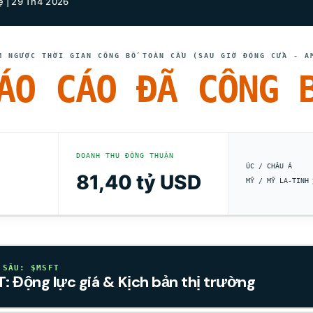
 | 29 Th4 2026
M NGƯỢC THỜI GIAN CÔNG BỐ TOÀN CẦU (SAU GIỜ ĐÓNG CỬA - A
ÁO CÁO ĐÃ CÔNG 
DOANH THU ĐỒNG THUẬN
ÚC / CHÂU Á
81,40 tỷ USD
MỸ / MỸ LA-TINH
 SÂU: $MSFT
: Động lực giá & Kịch bản thị trường