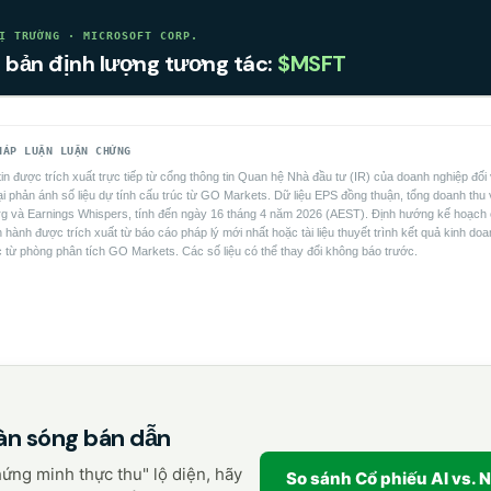
Ị TRƯỜNG · MICROSOFT CORP.
 bản định lượng tương tác:
$MSFT
HÁP LUẬN LUẬN CHỨNG
tin được trích xuất trực tiếp từ cổng thông tin Quan hệ Nhà đầu tư (IR) của doanh nghiệp đ
i phản ánh số liệu dự tính cấu trúc từ GO Markets. Dữ liệu EPS đồng thuận, tổng doanh thu 
rg và Earnings Whispers, tính đến ngày 16 tháng 4 năm 2026 (AEST). Định hướng kế hoạch
 hành được trích xuất từ báo cáo pháp lý mới nhất hoặc tài liệu thuyết trình kết quả kinh do
c từ phòng phân tích GO Markets. Các số liệu có thể thay đổi không báo trước.
G
àn sóng bán dẫn
ứng minh thực thu" lộ diện, hãy
So sánh Cổ phiếu AI vs. 