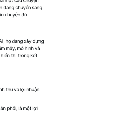
là một câu chuyện
iện đang chuyển sang
âu chuyện đó.
AI, họ đang xây dựng
đám mây, mô hình và
hiển thị trong kết
h thu và lợi nhuận
 phối, là một lợi