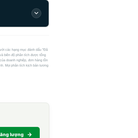
ối với các hạng mục đánh dấu "Đã
và biên độ phân tích được tổng
 của doanh nghiệp, đơn hàng tồn
anh. Mọi phân tích kịch bản tương
Năng lượng