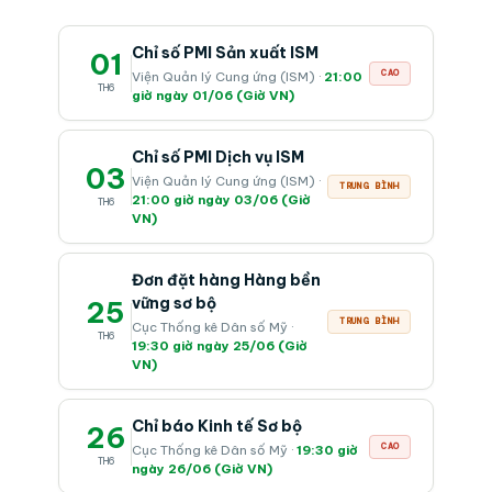
Chỉ số PMI Sản xuất ISM
01
CAO
Viện Quản lý Cung ứng (ISM) ·
21:00
TH6
giờ ngày 01/06 (Giờ VN)
Chỉ số PMI Dịch vụ ISM
03
Viện Quản lý Cung ứng (ISM) ·
TRUNG BÌNH
21:00 giờ ngày 03/06 (Giờ
TH6
VN)
Đơn đặt hàng Hàng bền
vững sơ bộ
25
TRUNG BÌNH
Cục Thống kê Dân số Mỹ ·
TH6
19:30 giờ ngày 25/06 (Giờ
VN)
Chỉ báo Kinh tế Sơ bộ
26
CAO
Cục Thống kê Dân số Mỹ ·
19:30 giờ
TH6
ngày 26/06 (Giờ VN)