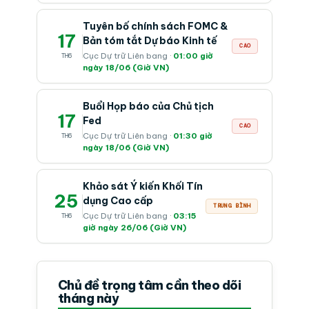
Tuyên bố chính sách FOMC &
17
Bản tóm tắt Dự báo Kinh tế
CAO
Cục Dự trữ Liên bang ·
01:00 giờ
TH6
ngày 18/06 (Giờ VN)
Buổi Họp báo của Chủ tịch
17
Fed
CAO
Cục Dự trữ Liên bang ·
01:30 giờ
TH6
ngày 18/06 (Giờ VN)
Khảo sát Ý kiến Khối Tín
25
dụng Cao cấp
TRUNG BÌNH
Cục Dự trữ Liên bang ·
03:15
TH6
giờ ngày 26/06 (Giờ VN)
Chủ đề trọng tâm cần theo dõi
tháng này