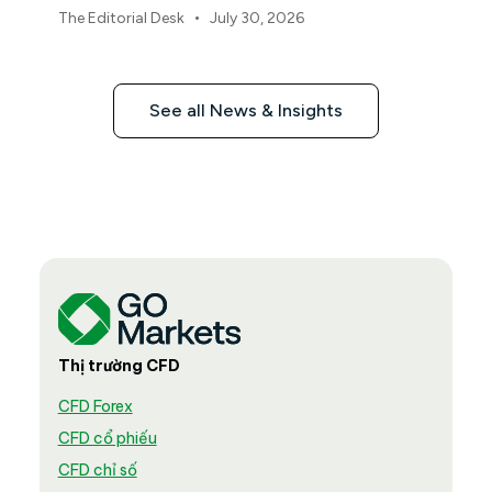
từ Ngân hàng Trung ương Nhật Bản đang định
•
The Editorial Desk
July 30, 2026
hình thị trường, tiền tệ và rủi ro khu vực châu Á
- Thái Bình Dương trong tháng 8 năm 2026.
See all News & Insights
Thị trường CFD
CFD Forex
CFD cổ phiếu
CFD chỉ số