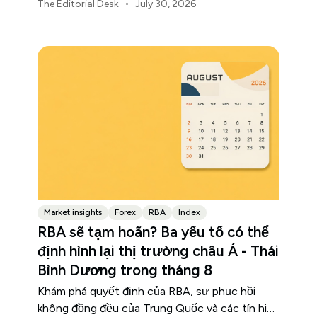
mạnh lên hay đồng yên Nhật suy yếu.
•
The Editorial Desk
July 30, 2026
Market insights
Forex
RBA
Index
RBA sẽ tạm hoãn? Ba yếu tố có thể
định hình lại thị trường châu Á - Thái
Bình Dương trong tháng 8
Khám phá quyết định của RBA, sự phục hồi
không đồng đều của Trung Quốc và các tín hiệu