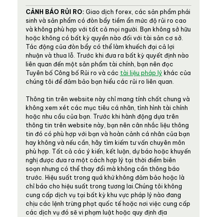
CẢNH BÁO RỦI RO:
Giao dịch forex, các sản phẩm phái
sinh và sản phẩm có đòn bẩy tiềm ẩn mức độ rủi ro cao
và không phù hợp với tất cả mọi người. Bạn không sở hữu
hoặc không có bất kỳ quyền nào đối với tài sản cơ sở.
Tác động của đòn bẩy có thể làm khuếch đại cả lợi
nhuận và thua lỗ. Trước khi đưa ra bất kỳ quyết định nào
liên quan đến một sản phẩm tài chính, bạn nên đọc
Tuyên bố Công bố Rủi ro và các
tài liệu pháp lý
khác của
chúng tôi để đảm bảo bạn hiểu các rủi ro liên quan.
Thông tin trên website này chỉ mang tính chất chung và
không xem xét các mục tiêu cá nhân, tình hình tài chính
hoặc nhu cầu của bạn. Trước khi hành động dựa trên
thông tin trên website này, bạn nên cân nhắc liệu thông
tin đó có phù hợp với bạn và hoàn cảnh cá nhân của bạn
hay không và nếu cần, hãy tìm kiếm tư vấn chuyên môn
phù hợp. Tất cả các ý kiến, kết luận, dự báo hoặc khuyến
nghị được đưa ra một cách hợp lý tại thời điểm biên
soạn nhưng có thể thay đổi mà không cần thông báo
trước. Hiệu suất trong quá khứ không đảm bảo hoặc là
chỉ báo cho hiệu suất trong tương lai.Chúng tôi không
cung cấp dịch vụ tại bất kỳ khu vực pháp lý nào đang
chịu các lệnh trừng phạt quốc tế hoặc nơi việc cung cấp
các dịch vụ đó sẽ vi phạm luật hoặc quy định địa