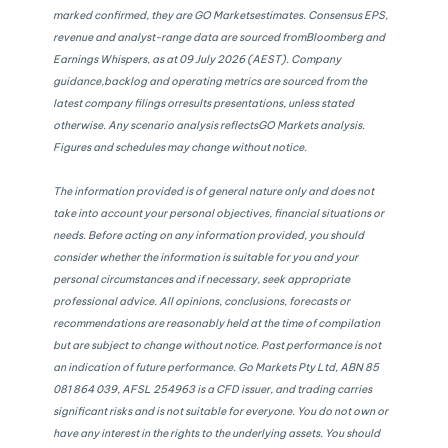
marked confirmed, they are GO Marketsestimates. Consensus EPS,
revenue and analyst-range data are sourced fromBloomberg and
Earnings Whispers, as at 09 July 2026 (AEST). Company
guidance,backlog and operating metrics are sourced from the
latest company filings orresults presentations, unless stated
otherwise. Any scenario analysis reflectsGO Markets analysis.
Figures and schedules may change without notice.
The information provided is of general nature only and does not
take into account your personal objectives, financial situations or
needs. Before acting on any information provided, you should
consider whether the information is suitable for you and your
personal circumstances and if necessary, seek appropriate
professional advice. All opinions, conclusions, forecasts or
recommendations are reasonably held at the time of compilation
but are subject to change without notice. Past performance is not
an indication of future performance. Go Markets Pty Ltd, ABN 85
081 864 039, AFSL 254963 is a CFD issuer, and trading carries
significant risks and is not suitable for everyone. You do not own or
have any interest in the rights to the underlying assets. You should