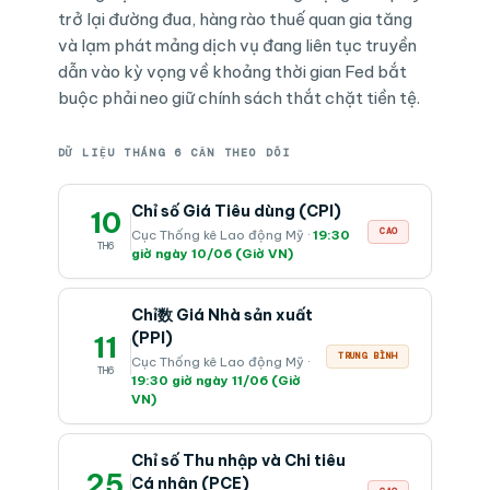
trở lại đường đua, hàng rào thuế quan gia tăng
và lạm phát mảng dịch vụ đang liên tục truyền
dẫn vào kỳ vọng về khoảng thời gian Fed bắt
buộc phải neo giữ chính sách thắt chặt tiền tệ.
DỮ LIỆU THÁNG 6 CẦN THEO DÕI
Chỉ số Giá Tiêu dùng (CPI)
10
CAO
Cục Thống kê Lao động Mỹ ·
19:30
TH6
giờ ngày 10/06 (Giờ VN)
Chỉ数 Giá Nhà sản xuất
(PPI)
11
TRUNG BÌNH
Cục Thống kê Lao động Mỹ ·
TH6
19:30 giờ ngày 11/06 (Giờ
VN)
Chỉ số Thu nhập và Chi tiêu
25
Cá nhân (PCE)