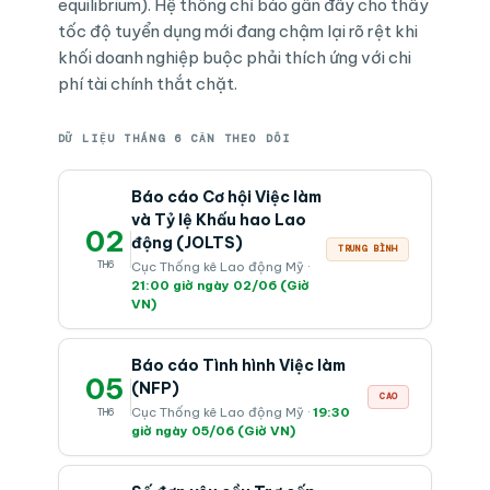
equilibrium). Hệ thống chỉ báo gần đây cho thấy
tốc độ tuyển dụng mới đang chậm lại rõ rệt khi
khối doanh nghiệp buộc phải thích ứng với chi
phí tài chính thắt chặt.
DỮ LIỆU THÁNG 6 CẦN THEO DÕI
Báo cáo Cơ hội Việc làm
và Tỷ lệ Khấu hao Lao
02
động (JOLTS)
TRUNG BÌNH
TH6
Cục Thống kê Lao động Mỹ ·
21:00 giờ ngày 02/06 (Giờ
VN)
Báo cáo Tình hình Việc làm
05
(NFP)
CAO
Cục Thống kê Lao động Mỹ ·
19:30
TH6
giờ ngày 05/06 (Giờ VN)