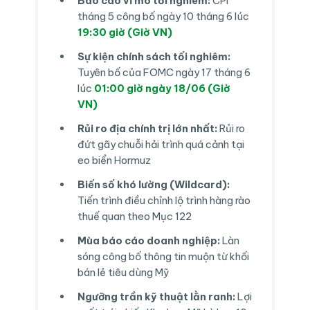
Báo cáo vĩ mô tối nghiêm:
CPI
tháng 5 công bố ngày 10 tháng 6 lúc
19:30 giờ (Giờ VN)
Sự kiện chính sách tối nghiêm:
Tuyên bố của FOMC ngày 17 tháng 6
lúc
01:00 giờ ngày 18/06 (Giờ
VN)
Rủi ro địa chính trị lớn nhất:
Rủi ro
đứt gãy chuỗi hải trình quá cảnh tại
eo biển Hormuz
Biến số khó lường (Wildcard):
Tiến trình điều chỉnh lộ trình hàng rào
thuế quan theo Mục 122
Mùa báo cáo doanh nghiệp:
Làn
sóng công bố thông tin muộn từ khối
bán lẻ tiêu dùng Mỹ
Ngưỡng trần kỹ thuật lằn ranh:
Lợi