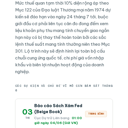
Mức thuế quan tạm thời 10% diện rộng áp theo
Mục 122 của Đạo luật Thương mại năm 1974 dự
kiến sẽ đáo hạn vào ngày 24 tháng 7 tới, buộc
giới đầu cơ phải liên tục cân đo đong đếm xem
liệu khoản phụ thu mang tính chuyển giao ngắn
hạn này có bị thay thế hoàn toàn bởi các sắc
lệnh thuế suất mang tính thường niên theo Mục
301. Lộ trình này sẽ định hình lại toàn bộ cấu
chuỗi cung ứng quốc tế, chi phí giá vốn nhập
khẩu và biên lợi nhuận hoạt động của doanh
nghiệp.
CÁC SỰ KIỆN VÀ CHỦ ĐỀ VĨ MÔ CẦN BÁM SÁT THÁNG
6
Báo cáo Sách Xám Fed
03
(Beige Book)
TRUNG BÌNH
Cục Dự trữ Liên bang ·
01:00
TH6
giờ ngày 04/06 (Giờ VN)