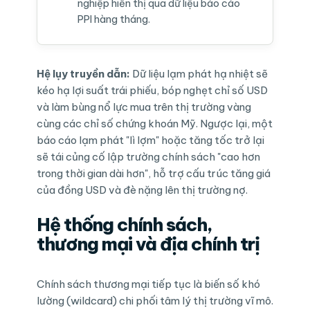
nghiệp hiển thị qua dữ liệu báo cáo
PPI hàng tháng.
Hệ lụy truyền dẫn:
Dữ liệu lạm phát hạ nhiệt sẽ
kéo hạ lợi suất trái phiếu, bóp nghẹt chỉ số USD
và làm bùng nổ lực mua trên thị trường vàng
cùng các chỉ số chứng khoán Mỹ. Ngược lại, một
báo cáo lạm phát "lì lợm" hoặc tăng tốc trở lại
sẽ tái củng cố lập trường chính sách "cao hơn
trong thời gian dài hơn", hỗ trợ cấu trúc tăng giá
của đồng USD và đè nặng lên thị trường nợ.
Hệ thống chính sách,
thương mại và địa chính trị
Chính sách thương mại tiếp tục là biến số khó
lường (wildcard) chi phối tâm lý thị trường vĩ mô.