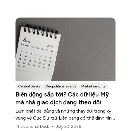
Central Banks
Geopolitical events
Market insights
Biến động sắp tới? Các dữ liệu Mỹ
mà nhà giao dịch đang theo dõi
Lạm phát dai dẳng và những thay đổi trong kỳ
vọng về Cục Dự trữ Liên bang có thể định hình
biến động của thị trường Mỹ trong suốt tháng
•
The Editorial Desk
July 30, 2026