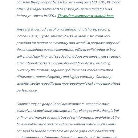
consider the appropriateness by reviewing our TMD, FSG, PDS and
other CFD legal documents to ensure you understand the risks
before you invest in CFDs.
These documents are available here.
Any references to Australian or international shares, sectors,
indices, ETFs, crypto-related stocks or other instruments are
provided for market commentary and watchlist purposes only and
do not constitute a recommendation, offer or solicitation to buy,
sell or hold any financial product or adopt any investment strategy.
International markets may involve additional risks, including
currency fluctuations, regulatory differences, market structure
differences, reduced liquidity and higher volatility. Company-
specific, sector-specific and macroeconomic risks may also affect
performance.
Commentary on geopolitical developments, economic data,
central bank decisions, earnings, policy changes and other global
or financial market events is based on information available at the
time of publication and may change without notice. Such events
can lead to sudden market moves, price gaps, reduced liquidity,
wider spreads and increased volatility, particularly in leveraged