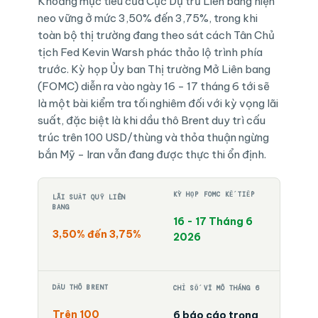
Khoảng mục tiêu của Cục Dự trữ Liên bang hiện
neo vững ở mức 3,50% đến 3,75%, trong khi
toàn bộ thị trường đang theo sát cách Tân Chủ
tịch Fed Kevin Warsh phác thảo lộ trình phía
trước. Kỳ họp Ủy ban Thị trường Mở Liên bang
(FOMC) diễn ra vào ngày 16 - 17 tháng 6 tới sẽ
là một bài kiểm tra tối nghiêm đối với kỳ vọng lãi
suất, đặc biệt là khi dầu thô Brent duy trì cấu
trúc trên 100 USD/thùng và thỏa thuận ngừng
bắn Mỹ - Iran vẫn đang được thực thi ổn định.
KỲ HỌP FOMC KẾ TIẾP
LÃI SUẤT QUỸ LIÊN
BANG
16 - 17 Tháng 6
3,50% đến 3,75%
2026
DẦU THÔ BRENT
CHỈ SỐ VĨ MÔ THÁNG 6
Trên 100
6 báo cáo trọng