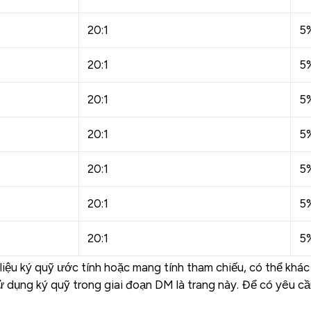
20:1
5
20:1
5
20:1
5
20:1
5
20:1
5
20:1
5
20:1
5
iệu ký quỹ ước tính hoặc mang tính tham chiếu, có thể khác 
dụng ký quỹ trong giai đoạn DM là trang này. Để có yêu cầu