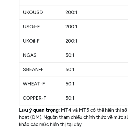
UKOUSD
200:1
USOil-F
200:1
UKOil-F
200:1
NGAS
50:1
SBEAN-F
50:1
WHEAT-F
50:1
COPPER-F
50:1
Lưu ý quan trọng:
MT4 và MT5 có thể hiển thị số l
hoạt (DM). Nguồn tham chiếu chính thức về mức sử 
khảo các mức hiển thị tại đây.