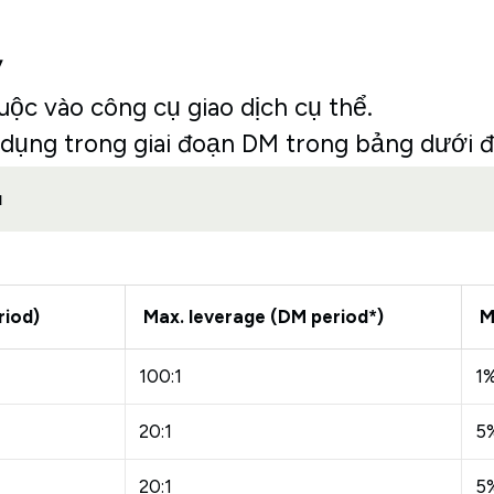
ỹ
ộc vào công cụ giao dịch cụ thể.
dụng trong giai đoạn DM trong bảng dưới đ
ụ
riod)
Max. leverage (DM period*)
M
100:1
1
20:1
5
20:1
5