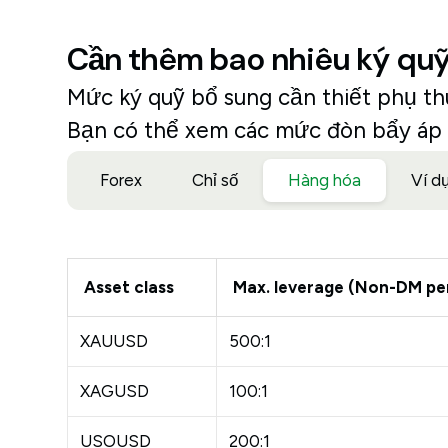
Cần thêm bao nhiêu ký qu
Mức ký quỹ bổ sung cần thiết phụ thu
Bạn có thể xem các mức đòn bẩy áp 
Forex
Chỉ số
Hàng hóa
Ví d
Asset class
Max. leverage (Non-DM pe
XAUUSD
500:1
XAGUSD
100:1
USOUSD
200:1