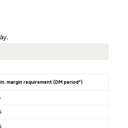
ây.
in. margin requirement (DM period*)
%
%
%