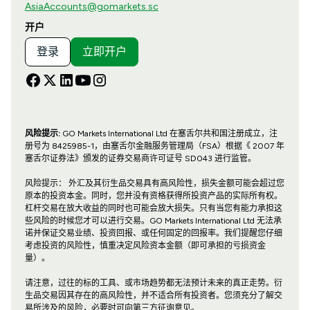
AsiaAccounts@gomarkets.sc
开户
登录
立即开户
风险提示:
GO Markets International Ltd 在塞舌尔共和国注册成立，注
册号为 8425985-1，由塞舌尔金融服务管理局（FSA）根据《 2007 年
塞舌尔证券法》颁发的证券交易商许可证号 SD043 进行监管。
风险提示： 外汇及其衍生品交易具有高风险性，损失金额可能会超过您
原本的投资本金。同时，您并没有资格获得所投资产品的实际所有权。
杠杆交易在放大收益的同时也可能会放大损失。只有当您有能力承担这
些风险的时候您才可以进行交易。GO Markets International Ltd 无法承
诺并保证交易业绩、投资回报、或任何固定的回报率。我们提醒您仔细
考虑投资的风险性，慎重决定风险资本金额（即可承担的亏损资金
量）。
请注意，过往的标的工具、或市场趋势都无法预计未来的真正走势。衍
生品交易因其存在的高风险性，并不适合所有投资者。您须充分了解交
易所涉及的风险，必要时可向第三方征询意见。