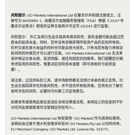
风险提示:
GO Markets International Ltd 在塞舌尔共和国注册成立，注
册号为 8425985-1，由塞舌尔金融服务管理局（FSA）根据《 2007 年
塞舌尔证券法》颁发的证券交易商许可证号 SD043 进行监管。
风险提示： 外汇及其衍生品交易具有高风险性，损失金额可能会超过您
原本的投资本金。同时，您并没有资格获得所投资产品的实际所有权。
杠杆交易在放大收益的同时也可能会放大损失。只有当您有能力承担这
些风险的时候您才可以进行交易。GO Markets International Ltd 无法承
诺并保证交易业绩、投资回报、或任何固定的回报率。我们提醒您仔细
考虑投资的风险性，慎重决定风险资本金额（即可承担的亏损资金
量）。
请注意，过往的标的工具、或市场趋势都无法预计未来的真正走势。衍
生品交易因其存在的高风险性，并不适合所有投资者。您须充分了解交
易所涉及的风险，必要时可向第三方征询意见。
如果发布或使用此类信息违反当地法律或法规，本网站上的信息则不针
对任何此类国家或司法管辖区的任何人。
GO Markets International Ltd 有权使用 “GO Markets”作为其商标使用，
该商标由注册于澳大利亚维多利亚州 GO Markets Pty Ltd 公司所持有。
EU Merchant Company: GO Markets Ltd, Licence No. 322/17。