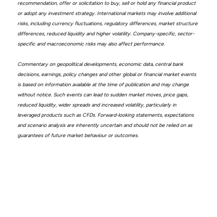
recommendation, offer or solicitation to buy, sell or hold any financial product
or adopt any investment strategy. International markets may involve additional
risks, including currency fluctuations, regulatory differences, market structure
differences, reduced liquidity and higher volatility. Company-specific, sector-
specific and macroeconomic risks may also affect performance.
Commentary on geopolitical developments, economic data, central bank
decisions, earnings, policy changes and other global or financial market events
is based on information available at the time of publication and may change
without notice. Such events can lead to sudden market moves, price gaps,
reduced liquidity, wider spreads and increased volatility, particularly in
leveraged products such as CFDs. Forward-looking statements, expectations
and scenario analysis are inherently uncertain and should not be relied on as
guarantees of future market behaviour or outcomes.