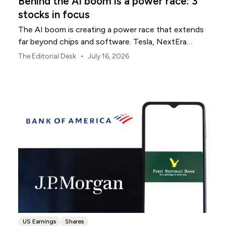
Behind the AI boom is a power race: 3
stocks in focus
The AI boom is creating a power race that extends
far beyond chips and software. Tesla, NextEra
Energy and ExxonMobil sit across three parts of the
•
The Editorial Desk
July 16, 2026
physical infrastructure supporting it.
US Earnings
Shares