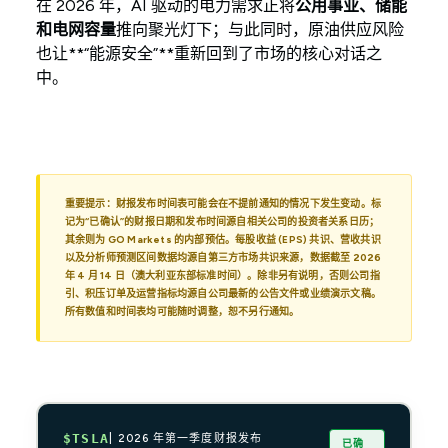
在 2026 年，AI 驱动的电力需求正将
公用事业、储能
和电网容量
推向聚光灯下；与此同时，原油供应风险
也让**“能源安全”**重新回到了市场的核心对话之
中。
重要提示：财报发布时间表可能会在不提前通知的情况下发生变动。标
记为“已确认”的财报日期和发布时间源自相关公司的投资者关系日历；
其余则为 GO Markets 的内部预估。每股收益 (EPS) 共识、营收共识
以及分析师预测区间数据均源自第三方市场共识来源，数据截至 2026
年 4 月 14 日（澳大利亚东部标准时间）。除非另有说明，否则公司指
引、积压订单及运营指标均源自公司最新的公告文件或业绩演示文稿。
所有数值和时间表均可能随时调整，恕不另行通知。
$TSLA
| 2026 年第一季度财报发布
已确