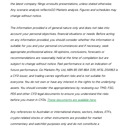
the latest company filings orresults presentations, unless stated otherwise.
Any scenario analysis reflectsGO Markets analysis. Figures and schedules may
change without notice.
The information provided is of general nature only and does not take into
account your personal objectives, financial situations or needs. Before acting
on any information provided, you should consider whether the information is
suitable for you and your personal circumstances and if necessary, seek
appropriate professional advice. All opinions, conclusions, forecasts or
recommendations are reasonably held at the time of compilation but are
subject to change without notice. Past performance is not an indication of
future performance. Go Markets Pty Ltd, ABN 85 081 864 039, AFSL 254963 is
a CFD issuer, and trading carries significant risks and is not suitable for
everyone. You do not own or have any interest in the rights to the underlying
assets. You should consider the appropriateness by reviewing our TMD, FSG,
PDS and other CFD legal documents to ensure you understand the risks
before you invest in CFDs.
These documents are available here.
Any references to Australian or international shares, sectors, indices, ETFs,
crypto-related stocks or other instruments are provided for market
commentary and watchlist purposes only and do not constitute a