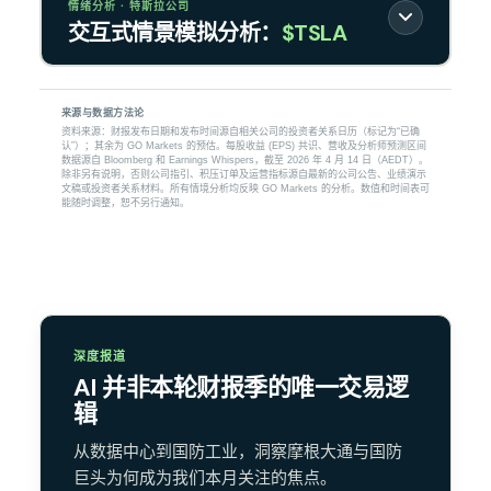
情绪分析 · 特斯拉公司
交互式情景模拟分析：
$TSLA
来源与数据方法论
资料来源：财报发布日期和发布时间源自相关公司的投资者关系日历（标记为“已确
认”）；其余为 GO Markets 的预估。每股收益 (EPS) 共识、营收及分析师预测区间
数据源自 Bloomberg 和 Earnings Whispers，截至 2026 年 4 月 14 日（AEDT）。
除非另有说明，否则公司指引、积压订单及运营指标源自最新的公司公告、业绩演示
文稿或投资者关系材料。所有情境分析均反映 GO Markets 的分析。数值和时间表可
能随时调整，恕不另行通知。
深度报道
AI 并非本轮财报季的唯一交易逻
辑
从数据中心到国防工业，洞察摩根大通与国防
巨头为何成为我们本月关注的焦点。