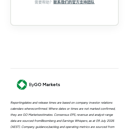
需要帮助？
联系我们的官方支持团队
By
GO Markets
Reportingdates and release times are based on company investor relations
calendars whereconfirmed. Where dates or times are not marked confirmed,
they are GO Marketsestimates. Consensus EPS, revenue and analyst-range
data are sourced fromBloomberg and Earnings Whispers, as at 09 July 2026
(AEST). Company guidance,backlog and operating metrics are sourced from