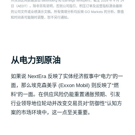
师预测区间数据源自 Bloomberg 和 Earnings Whispers，截至 2026 年 4 月 14
日（AEDT）。除非另有说明，否则公司指引、积压订单及运营指标源自最新
的公司文件或业绩演示文稿。所有情境分析均反映 GO Markets 的分析。数值
和时间表可能随时调整，恕不另行通知。
从电力到原油
如果说 NextEra 反映了实体经济叙事中“电力”的一
面，那么埃克森美孚 (Exxon Mobil) 则反映了“燃
料”的一面。在供应风险仍能重置通胀预期、引发
行业领导地位轮动并改变交易员对“防御性”认知方
案的市场环境中，这一点至关重要。