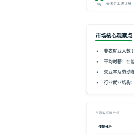
美国劳工统计局 ·
5月
市场核心观察点
非农就业人数 (N
平均时薪
：在
失业率
及
劳动
行业就业结构
市场敏感度分析
情景分析