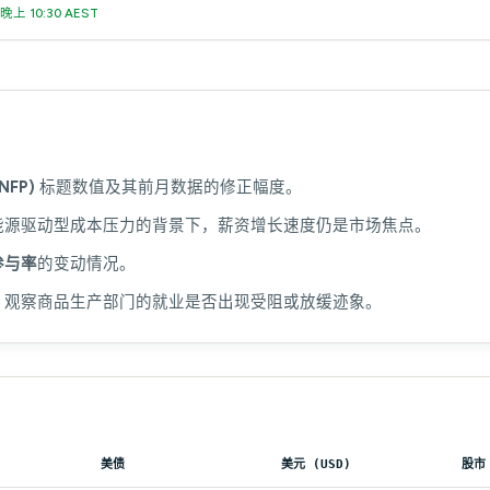
晚上 10:30 AEST
FP)
标题数值及其前月数据的修正幅度。
能源驱动型成本压力的背景下，薪资增长速度仍是市场焦点。
参与率
的变动情况。
：观察商品生产部门的就业是否出现受阻或放缓迹象。
美债
美元 (USD)
股市