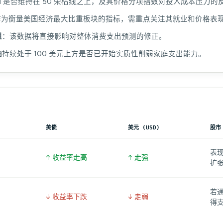
I
是否维持在 50 荣枯线之上，及其价格分项指数对投入成本压力的
作为衡量美国经济最大比重板块的指标，需重点关注其就业和价格表
组
：该数据将直接影响对整体消费支出预测的修正。
油
持续处于 100 美元上方是否已开始实质性削弱家庭支出能力。
美债
美元 (USD)
股市
表现
↑ 收益率走高
↑ 走强
扩
若
↓ 收益率下跌
↓ 走弱
得