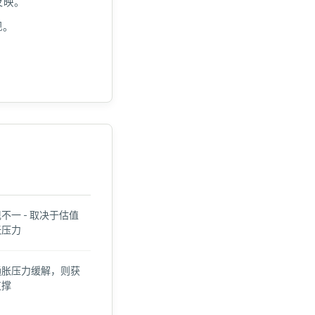
反映。
现。
不一 - 取决于估值
张压力
通胀压力缓解，则获
支撑