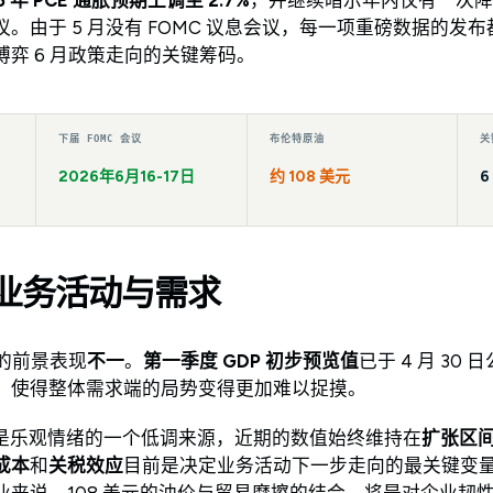
。由于 5 月没有 FOMC 议息会议，每一项重磅数据的发
弈 6 月政策走向的关键筹码。
下届 FOMC 会议
布伦特原油
关
2026年6月16-17日
约 108 美元
业务活动与需求
长的前景表现
不一
。
第一季度 GDP 初步预览值
已于 4 月 30
，使得整体需求端的局势变得更加难以捉摸。
是乐观情绪的一个低调来源，近期的数值始终维持在
扩张区
成本
和
关税效应
目前是决定业务活动下一步走向的最关键变
业来说，108 美元的油价与贸易摩擦的结合，将是对企业韧