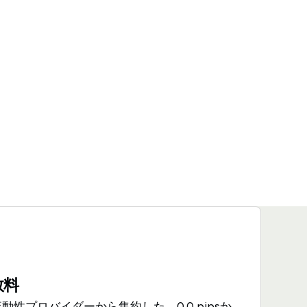
数料
 2の流動性プロバイダーから集約した、0.0 pipsか