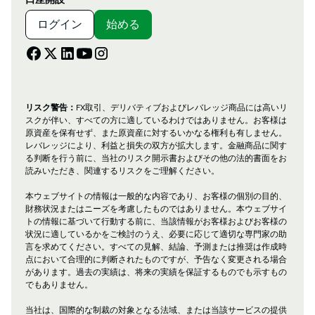
ログイン
始める
リスク警告：
FX取引、デリバティブおよびレバレッジ商品には高いリ
スクが伴い、すべての方に適しているわけではありません。お客様は
原資産を保有せず、また原資産に対するいかなる権利も有しません。
レバレッジにより、利益と損失の双方が拡大します。金融商品に関す
る判断を行う前に、当社のリスク開示書およびその他の法的書面をお
読みいただき、関連するリスクをご理解ください。
本ウェブサイトの情報は一般的な内容であり、お客様の個別の目的、
財務状況またはニーズを考慮したものではありません。本ウェブサイ
トの情報に基づいて行動する前に、当該情報がお客様およびお客様の
状況に適しているかをご検討のうえ、必要に応じて適切な専門家の助
言を求めてください。すべての見解、結論、予測または推奨は作成時
点において合理的に判断されたものですが、予告なく変更される場合
があります。過去の実績は、将来の実績を保証するものでも示すもの
でもありません。
当社は、国際的な制裁の対象となる法域、または当該サービスの提供