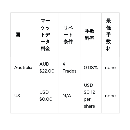
マー
最
ケッ
リベ
低
手数
国
トデ
ート
手
料率
ータ
条件
数
料金
料
AUD
4
Australia
0.08%
none
$22.00
Trades
USD
USD
$0.12
US
N/A
none
$0.00
per
share