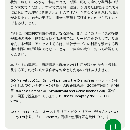
状況に適しているかをご検討のうえ、必要に応じて適切な専門家の助
言を求めてください。すべての見解、結論、予測または推奨は作成時
点において合理的に判断されたものですが、予告なく変更される場合
があります。過去の実績は、将来の実績を保証するものでも示すもの
でもありません。
当社は、国際的な制裁の対象となる法域、または当該サービスの提供
が現地の法令・規制に違反する法域では、サービスを提供しておりま
せん。本情報にアクセスする方は、当社サービスの利用を禁止する現
地の制限の適用対象ではないことを、ご自身の責任において確認して
ください。
本サイトの情報は、当該情報の配布または利用が現地の法令・規制に
反する国または法域の居住者を対象としたものではありません。
GO Markets LLCは、Saint Vincent and the Grenadines（セントビンセ
ントおよびグレナディーン諸島）の改正統合法（2009年改訂）第149
章 Business Companies (Amendment and Consolidation) Actに基づ
き、同国で設立されています。Business Company No: 332 LLC
2020。
GO Markets LLCは、オーストラリア・ビクトリア州で設立されたGO
IP Pty Ltdより、「GO Markets」商標の使用許可を受けています。