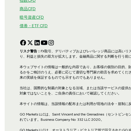
指数CFD
商品CFD
暗号資産CFD
債券・ETF CFD
リスク警告：
FX取引、デリバティブおよびレバレッジ商品には高い
り、利益と損失の双方が拡大します。金融商品に関する判断を行う前
本ウェブサイトの情報は一般的な内容であり、お客様の個別の目的、
るかをご検討のうえ、必要に応じて適切な専門家の助言を求めてくだ
来の実績を保証するものでも示すものでもありません。
当社は、国際的な制裁の対象となる法域、または当該サービスの提供
対象ではないことを、ご自身の責任において確認してください。
本サイトの情報は、当該情報の配布または利用が現地の法令・規制に
GO Markets LLCは、Saint Vincent and the Grenadines
れています。Business Company No: 332 LLC 2020。
GO Markets LLCは、オーストラリア・ビクトリア州で設立されたGO IP