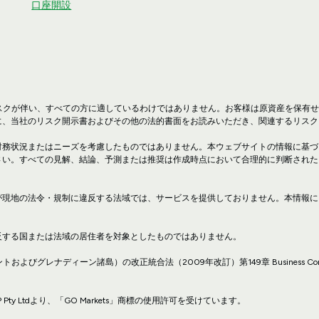
口座開設
リスクが伴い、すべての方に適しているわけではありません。お客様は原資産を保有
に、当社のリスク開示書およびその他の法的書面をお読みいただき、関連するリスク
財務状況またはニーズを考慮したものではありません。本ウェブサイトの情報に基づ
さい。すべての見解、結論、予測または推奨は作成時点において合理的に判断された
が現地の法令・規制に違反する法域では、サービスを提供しておりません。本情報に
反する国または法域の居住者を対象としたものではありません。
（セントビンセントおよびグレナディーン諸島）の改正統合法（2009年改訂）第149章 Business Compan
 Pty Ltdより、「GO Markets」商標の使用許可を受けています。