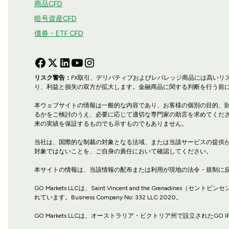
商品CFD
暗号資産CFD
債券・ETF CFD
リスク警告：
FX取引、デリバティブおよびレバレッジ商品には高い
り、利益と損失の双方が拡大します。金融商品に関する判断を行う前
本ウェブサイトの情報は一般的な内容であり、お客様の個別の目的、
るかをご検討のうえ、必要に応じて適切な専門家の助言を求めてくだ
来の実績を保証するものでも示すものでもありません。
当社は、国際的な制裁の対象となる法域、または当該サービスの提供
対象ではないことを、ご自身の責任において確認してください。
本サイトの情報は、当該情報の配布または利用が現地の法令・規制に
GO Markets LLCは、Saint Vincent and the Grenadines
れています。Business Company No: 332 LLC 2020。
GO Markets LLCは、オーストラリア・ビクトリア州で設立されたGO IP