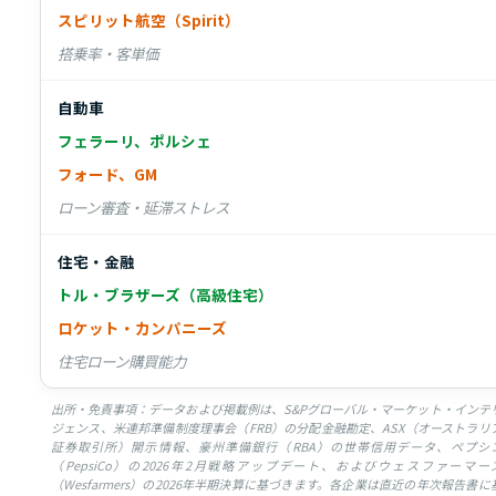
スピリット航空（Spirit）
搭乗率・客単価
自動車
フェラーリ、ポルシェ
フォード、GM
ローン審査・延滞ストレス
住宅・金融
トル・ブラザーズ（高級住宅）
ロケット・カンパニーズ
住宅ローン購買能力
出所・免責事項：データおよび掲載例は、S&Pグローバル・マーケット・インテ
ジェンス、米連邦準備制度理事会（FRB）の分配金融勘定、ASX（オーストラリ
証券取引所）開示情報、豪州準備銀行（RBA）の世帯信用データ、ペプシ
（PepsiCo）の2026年2月戦略アップデート、およびウェスファーマー
（Wesfarmers）の2026年半期決算に基づきます。各企業は直近の年次報告書に