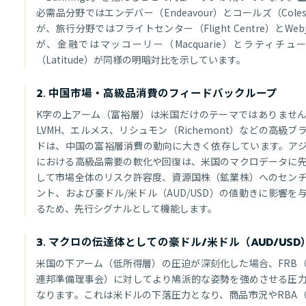
必需品分野ではエンデバー（Endeavour）とコールズ（Cole
が、旅行分野ではフライトセンター（Flight Centre）とWebj
が、金融ではマッコーリー（Macquarie）とラティチュ
（Latitude）が同様の明暗対比を示しています。
2. 中国市場・高級品消費のフィードバックループ
K字の上アーム（富裕層）は米国だけのテーマではありませ
LVMH、エルメス、リシュモン（Richemont）などの高級ブ
ドは、中国の富裕層消費の動向に大きく依存しています。ア
における高級品需要の軟化や回復は、米国のマクロデータに
して市場全体のリスク許容度、資源国株（鉱業株）へのセン
ント、および豪ドル/米ドル（AUD/USD）の値動きに影響を
るため、先行シグナルとして機能します。
3. マクロの伝達体としての豪ドル/米ドル（AUD/USD
米国の下アーム（低所得層）の圧迫が深刻化した場合、FRB
連邦準備理事会）に対してより鳩派的な姿勢を強めさせる圧
なります。これは米ドルの下落圧力となり、商品市況やRBA