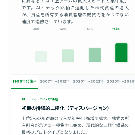
に異なるのは「上アームの拡大スピードと集中度」
です。AI・テック銘柄に連動した株式資産の増大
が、資産を所有する消費者層の購買力をかつてない
速度で過熱させています。
~35%
~40%
~43%
~49%
1990年代後半
2007年〜2012年
2020年〜2022年
2025年〜202
01 · ドットコムバブル期
初期の持続的二極化（ディスパージョン）
上位5%の所得層の収入が年率4.1%増で拡大。株式の所
有割合が急速に一極集中し始め、現代的な二極化構造の
最初のプロトタイプとなりました。