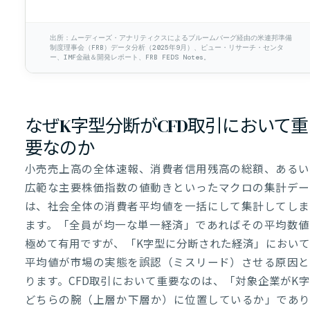
出所：ムーディーズ・アナリティクスによるブルームバーグ経由の米連邦準備
制度理事会（FRB）データ分析（2025年9月）、ピュー・リサーチ・センタ
ー、IMF金融＆開発レポート、FRB FEDS Notes。
なぜK字型分断がCFD取引において重
要なのか
小売売上高の全体速報、消費者信用残高の総額、あるい
広範な主要株価指数の値動きといったマクロの集計デー
は、社会全体の消費者平均値を一括にして集計してしま
ます。「全員が均一な単一経済」であればその平均数値
極めて有用ですが、「K字型に分断された経済」において
平均値が市場の実態を誤認（ミスリード）させる原因と
ります。CFD取引において重要なのは、「対象企業がK
どちらの腕（上層か下層か）に位置しているか」であり