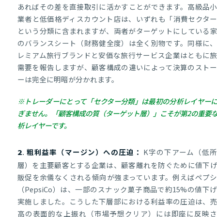
あればその差を直接取引に活かすことができます。高級品
業者と低価格ディスカウント店は、いずれも「消費セクタ
という分類に含まれますが、両者がターゲットにしている
のバランスシート（財務健全度）は全く別物です。同様に
レミアム旅行ブランドと安価な旅行サービス企業はともに
需要を報告しますが、顧客構成の違いによって決算のスト
ーは完全に明暗が分かれます。
※トレーダーにとって「セクター分類」は最初の分析レイヤー
ぎません。「顧客構成の質（ターゲット層）」こそが第2の重要
析レイヤーです。
K字の下アーム（低
2. 粗利益率（マージン）への圧迫：
層）を主要顧客とする企業は、顧客離れを防ぐために値下
販促を余儀なくされる傾向が強まっています。例えばペプ
（PepsiCo）は、一部のスナック菓子商品で約15%の値下
実施しました。こうした下層部における利益率の圧迫は、
高の表面的な上振れ（市場予想クリア）には即座に反映さ