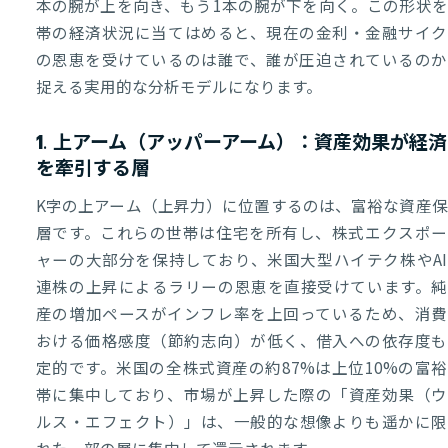
本の腕が上を向き、もう1本の腕が下を向く。この形状を
帯の経済状況に当てはめると、現在の金利・金融サイク
の恩恵を受けているのは誰で、誰が圧迫されているのか
捉える実用的な分析モデルになります。
1. 上アーム（アッパーアーム）：資産効果が経済
を牽引する層
K字の上アーム（上昇力）に位置するのは、富裕な資産保
層です。これらの世帯は住宅を所有し、株式エクスポー
ャーの大部分を保持しており、米国大型ハイテク株やAI
連株の上昇によるラリーの恩恵を直接受けています。純
産の増加ペースがインフレ率を上回っているため、消費
おける価格感度（節約志向）が低く、借入への依存度も
定的です。米国の全株式資産の約87%は上位10%の富
帯に集中しており、市場が上昇した際の「資産効果（ウ
ルス・エフェクト）」は、一般的な想像よりも遥かに限
れた一部の層に集中して還元されます。