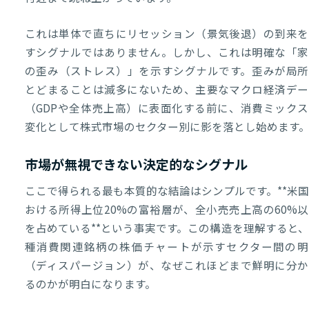
これは単体で直ちにリセッション（景気後退）の到来を
すシグナルではありません。しかし、これは明確な「家
の歪み（ストレス）」を示すシグナルです。歪みが局所
とどまることは滅多にないため、主要なマクロ経済デー
（GDPや全体売上高）に表面化する前に、消費ミックス
変化として株式市場のセクター別に影を落とし始めます
市場が無視できない決定的なシグナル
ここで得られる最も本質的な結論はシンプルです。**米
おける所得上位20%の富裕層が、全小売売上高の60%
を占めている**という事実です。この構造を理解すると
種消費関連銘柄の株価チャートが示すセクター間の明
（ディスパージョン）が、なぜこれほどまで鮮明に分か
るのかが明白になります。