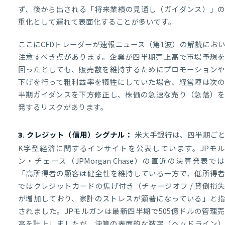
ず、後から出される「将来業績の見通し（ガイダンス）」
重化として遅れて表面化することが多いです。
ここにCFDトレーダーが速報ニュース（第1波）の解読にお
注意すべき点があります。企業が四半期売上高で市場予想
回ったとしても、販売数を維持するためにプロモーション
下げを行って粗利益率を犠牲にしていた場合、経営陣は次
半期ガイダンスを下方修正し、株価の急速な売り（急落）
発するリスクがあります。
米大手銀行は、四半期ご
3. クレジット（信用）シグナル：
K字型経済に関するインサイトを公表しています。JPモ
ン・チェース（JPMorgan Chase）の直近の決算発表で
「高所得者の顧客は健全性を維持している一方で、低所得
ではクレジットカードの焦げ付き（チャージオフ / 貸倒損
が増加しており、家計のストレスが顕著になっている」と
されました。JPモルガンは最新四半期で505億ドルの管理
高を計上しましたが、決算の表面的な数字（ヘッドライン