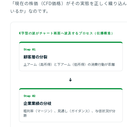
「現在の株価（CFD価格）がその実態を正しく織り込ん
いるか」なのです。
K字型の波がチャート画面へ波及するプロセス（伝播構造）
Step 01
顧客層の分裂
上アーム（高所得）と下アーム（低所得）の消費行動が乖離
➔
Step 02
企業業績の分岐
粗利率（マージン）、見通し（ガイダンス）、与信状況が分
断