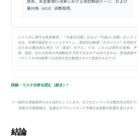
発表、米主要銀行決算における質的解説トーン、および
豪州株（ASX）消費銘柄。
シナリオに関する免責事項：「今後30日間」および「今後3ヶ月間」のシナリ
オは、市場の仮説をストレステストし、潜在的な触媒（カタリスト）を特定す
るための概念的な例示「if（仮定）モデル」です。これらは弊社の見解、予
測、保証、または将来の市場動向を予言するものではありません。原油価格タ
ーゲットやFRB政策への言及を含む数値はすべて仮定のものです。
詳細・リスク分析を読む（続き）
※一般的な情報提供のみを目的としています。示されたシナリオは概念的な例示で
現実の市場環境は、急激なボラティリティや予期せぬ変動の影響を受けます。
結論