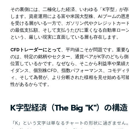
その裏側には、二極化した経済、いわゆる「K字型」が存
します。資産運用による富や米国大型株、AIブームの恩
を受ける層がいる一方で、ガソリン代やクレジットカー
の最低支払額、そして支払うたびに重くなる自動車ロー
という、厳しい現実に直面している層も存在します。
CFDトレーダーにとって
、平均値こそが問題です。重要
のは、特定の銘柄やセクター、通貨ペアがK字のどちら側
位置しているかです。なぜなら、そこから利益率や業績
イダンス、個別株CFD、指数パフォーマンス、コモディ
ィ、そして為替が、より分断された様相を見せ始める可
性があるからです。
K字型経済（The
Big
"K"）の構造
「K」という文字は単なるチャートの形状に過ぎません。