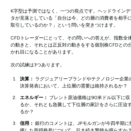
K字型は予測ではなく、一つの視点です。ヘッドラインデ
タが見落としている「自分は今、どの層の消費者を相手
取引しているのか？」という問いを突きつけます。
CFDトレーダーにとって、その問いへの答えが、指数全
の動きと、それとは正反対の動きをする個別株CFDとの
かれ目になることがあります。
次の試練は3つあります。
決算：
ラグジュアリーブランドやテクノロジー企業
決算発表において、上位層の需要は維持されるか？
エネルギー：
ブレント原油価格は90米ドル以下に収
るか、それとも急騰して下位層の家計をさらに圧迫
るか？
信用：
銀行のコメントは、JPモルガンが今四半期に
摘した所得格差について、引き続き警鐘を鳴らすか