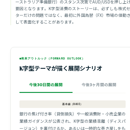
ーストラリア準備銀行）のスタンス次第でAUD/USDを押し上
要因となります。K字型消費のストーリーは、必ずしも株式
ターだけの問題ではなく、最初に外国為替（FX）市場の値動
して表面化することがあります。
将来アウトルック（FORWARD OUTLOOK）
K字型テーマが描く展開シナリオ
今後30日間の展開
今後3ヶ月間の展開
基本線（BASE）
銀行の焦げ付き率（貸倒損失）や一般消費財・小売企業の
業績ガイダンスが公表され、K字型の業績乖離（ディスパ
ージョン）を裏付けるか、あるいは一時的な巻き戻しをも