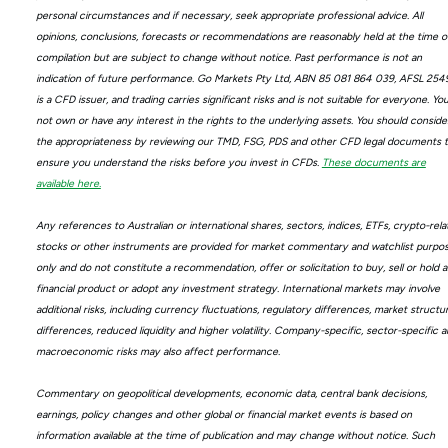
personal circumstances and if necessary, seek appropriate professional advice. All
opinions, conclusions, forecasts or recommendations are reasonably held at the time o
compilation but are subject to change without notice. Past performance is not an
indication of future performance. Go Markets Pty Ltd, ABN 85 081 864 039, AFSL 254
is a CFD issuer, and trading carries significant risks and is not suitable for everyone. Yo
not own or have any interest in the rights to the underlying assets. You should conside
the appropriateness by reviewing our TMD, FSG, PDS and other CFD legal documents 
ensure you understand the risks before you invest in CFDs.
These documents are
available here.
Any references to Australian or international shares, sectors, indices, ETFs, crypto-rela
stocks or other instruments are provided for market commentary and watchlist purpo
only and do not constitute a recommendation, offer or solicitation to buy, sell or hold 
financial product or adopt any investment strategy. International markets may involve
additional risks, including currency fluctuations, regulatory differences, market structu
differences, reduced liquidity and higher volatility. Company-specific, sector-specific 
macroeconomic risks may also affect performance.
Commentary on geopolitical developments, economic data, central bank decisions,
earnings, policy changes and other global or financial market events is based on
information available at the time of publication and may change without notice. Such