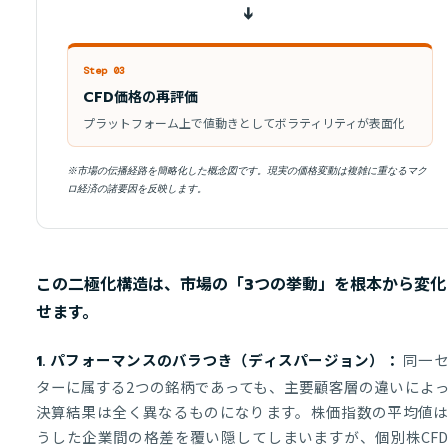
➔
Step 03
CFD価格の再評価
プラットフォーム上で値動きとしてボラティリティが表面化
※市場の伝播経路を簡略化した概念図です。現実の価格変動は複雑に重なるマク
ロ経済の諸要因を反映します。
この二極化構造は、市場の「3つの挙動」を根本から変化
せます。
同一セ
1. パフォーマンスのバラつき（ディスパージョン）：
ターに属する2つの銘柄であっても、主要顧客層の違いによ
決算結果は全く異なるものになります。株価指数の平均値
うした企業間の格差を覆い隠してしまいますが、個別株CF