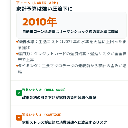
下アーム（LOWER ARM）
家計予算は強い圧迫下に
2010年
自動車ローン延滞率はリーマンショック後の高水準に肉薄
物価水準：
生活コストは2021年の水準を大幅に上回ったま
ま推移
信用力：
クレジットカードの返済残高・遅延リスクが全全世
帯で上昇
タイミング：
主要マクロデータの発表前から家計の歪みが増
幅
強気シナリオ（BULL CASE）
政策金利の引き下げが家計の負担軽減へ貢献
警戒シナリオ（CAUTION）
信用ストレスが広範な消費減速へと波及するリスク