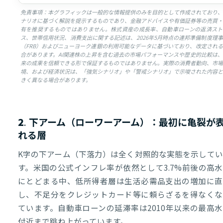
免責事項：本グラフィックは一般的な情報提供のみを目的として作成されており、
ナリオに基づく解説を提示するものであり、金融アドバイスや有価証券等の売買・
有を推奨するものではありません。株式資産の成長率、自動車ローンの返済スト
ス、世帯信用状況、消費支出に関する記述は、2026年5月時点の連邦準備制度理
（FRB）およびニューヨーク連銀の利用可能なデータに基づいており、改定され
合があります。AI関連株の上昇を含む過去の市場パフォーマンスや歴史的比較は
来の成果を信頼できる形で保証するものではありません。実際の消費者動向、市場
境、および経済状況は、「強気シナリオ」や「警戒シナリオ」で示唆された内容と
きく異なる場合があります。
2. 下アーム（ローワーアーム）：最初に亀裂が
れる層
K字の下アーム（下落力）は全く対照的な実態を示してい
す。米国の公式インフレ率が依然として3.7%前後の高
にとどまる中、低所得者層は生活必需品支出の増加に直
し、不足分をクレジットカード等に頼らざるを得なくな
ています。自動車ローンの延滞率は2010年以来の最高
付近まで跳ね上がっています。