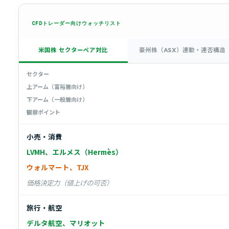
CFDトレーダー向けウォッチリスト
米国株 セクターペア対比
豪州株（ASX）連動・連否構造
セクター
上アーム（富裕層向け）
下アーム（一般層向け）
観察ポイント
小売・消費
LVMH、エルメス（Hermès）
ウォルマート、TJX
価格決定力（値上げの可否）
旅行・航空
デルタ航空、マリオット