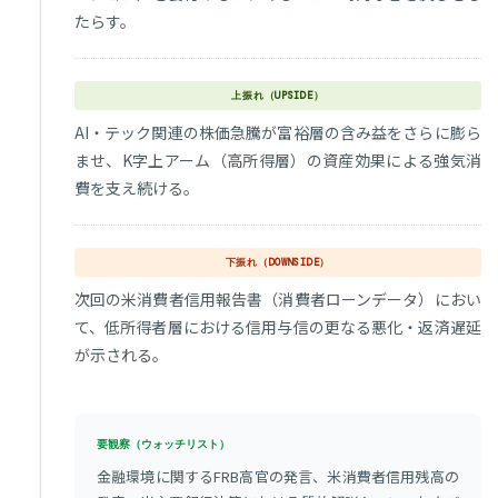
たらす。
上振れ（UPSIDE）
AI・テック関連の株価急騰が富裕層の含み益をさらに膨ら
ませ、K字上アーム（高所得層）の資産効果による強気消
費を支え続ける。
下振れ（DOWNSIDE）
次回の米消費者信用報告書（消費者ローンデータ）におい
て、低所得者層における信用与信の更なる悪化・返済遅延
が示される。
要観察（ウォッチリスト）
金融環境に関するFRB高官の発言、米消費者信用残高の