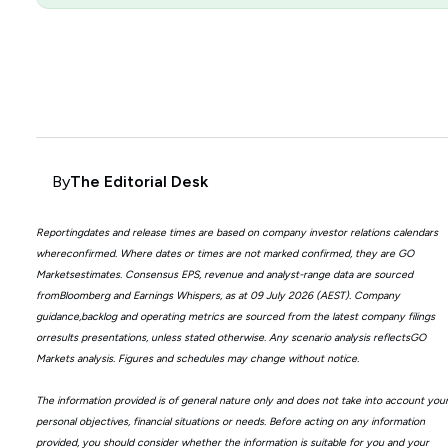
By
The Editorial Desk
Reportingdates and release times are based on company investor relations calendars
whereconfirmed. Where dates or times are not marked confirmed, they are GO
Marketsestimates. Consensus EPS, revenue and analyst-range data are sourced
fromBloomberg and Earnings Whispers, as at 09 July 2026 (AEST). Company
guidance,backlog and operating metrics are sourced from the latest company filings
orresults presentations, unless stated otherwise. Any scenario analysis reflectsGO
Markets analysis. Figures and schedules may change without notice.
The information provided is of general nature only and does not take into account you
personal objectives, financial situations or needs. Before acting on any information
provided, you should consider whether the information is suitable for you and your