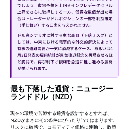
でしょう。市場予想を上回るインフレデータはドル
上昇をさらに後押しする一方、低調な数値が出た場
合はトレーダーがドルポジションの一部を利益確定
（手仕舞い）する口実を与えかねません。
ドル高シナリオに対する主な裏目（下落リスク）と
しては、中東における電撃的な外交的解決によって
有事の避難需要が一気に消滅するケース、あるいは4
月3日発表の雇用統計が景気後退懸念を再燃させるほ
ど脆弱で、再び利下げ観測を急速に推し進める展開
が挙げられます。
最も下落した通貨：ニュージー
ランドドル（NZD）
現在の環境で苦戦する通貨を設計するとすれば、
NZDがまさにその条件にぴったり当てはまります。
リスクに敏感で、コモディティ価格に連動し、政策