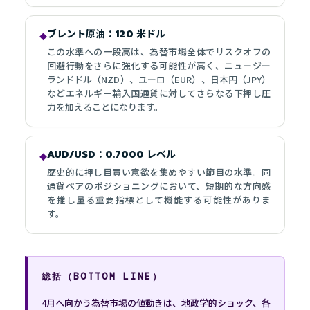
ブレント原油：120 米ドル
◆
この水準への一段高は、為替市場全体でリスクオフの
回避行動をさらに強化する可能性が高く、ニュージー
ランドドル（NZD）、ユーロ（EUR）、日本円（JPY）
などエネルギー輸入国通貨に対してさらなる下押し圧
力を加えることになります。
AUD/USD：0.7000 レベル
◆
歴史的に押し目買い意欲を集めやすい節目の水準。同
通貨ペアのポジショニングにおいて、短期的な方向感
を推し量る重要指標として機能する可能性がありま
す。
総括（BOTTOM LINE）
4月へ向かう為替市場の値動きは、地政学的ショック、各