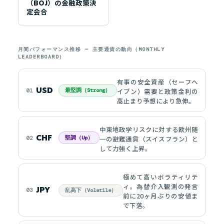
（BOJ）の金融政策決
定会合
月間パフォーマンス推移 — 主要通貨の動向（MONTHLY
LEADERBOARD）
有事の安全資産（セーフヘ
USD
イブン）需要と政策金利の
01
最堅調（Strong）
高止まり予想により急伸。
中東地政学リスクに対する欧州随
CHF
一の避難通貨（スイスフラン）と
02
堅調（Up）
して力強く上昇。
極めて高いボラティリテ
ィ。為替介入観測の発言
JPY
03
乱高下（Volatile）
前に20ヶ月ぶりの安値ま
で下落。