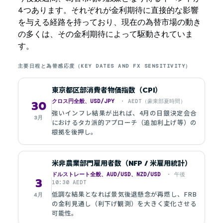
4つあります。それぞれが金利期待に直接的な影響
を与える経路を持っており、現在の為替市場の動き
の多くは、その金利期待によって駆動されていま
す。
主要日程と為替感応度（KEY DATES AND FX SENSITIVITY）
東京都区部消費者物価指数（CPI）
クロス円全般、USD/JPY
· AEDT（豪東部夏時間）
30
強いインフレ結果が出れば、4月の日銀決定会合
3月
におけるタカ派的アプローチ（追加利上げ等）の
根拠を後押し。
米非農業部門雇用者数（NFP / 米雇用統計）
ドルストレート全般、AUD/USD、NZD/USD
· 午後
3
10:30 AEDT
低調な結果となれば景気後退懸念が再燃し、FRB
4月
の金利見通し（利下げ観測）を大きく変化させる
可能性。