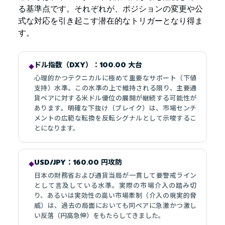
る基準点です。それぞれが、ポジションの変更や公
式な対応を引き起こす潜在的なトリガーとなり得ま
す。
ドル指数（DXY）：100.00 大台
◆
心理的かつテクニカルに極めて重要なサポート（下値
支持）水準。この水準の上で維持される限り、主要通
貨ペアに対する米ドル優位の展開が継続する可能性が
あります。明確な下抜け（ブレイク）は、市場センチ
メントの広範な転換を反転シグナルとして示唆するこ
とになります。
USD/JPY：160.00 円攻防
◆
日本の財務省および通貨当局が一貫して要警戒ライン
として言及している水準。実際の市場介入の踏み切
り、あるいは実効性の高い市場牽制（介入の現実的脅
威）は、過去の局面においても同ペアに急激かつ激し
い反落（円高急伸）をもたらしてきました。