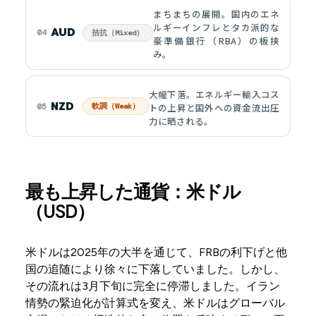
まちまちの展開。国内のエネ
ルギーインフレとタカ派的な
AUD
04
拮抗（Mixed）
豪準備銀行（RBA）の板挟
み。
大幅下落。エネルギー輸入コス
NZD
トの上昇と国外への資金流出圧
05
軟調（Weak）
力に晒される。
最も上昇した通貨：米ドル
（USD）
米ドルは2025年の大半を通じて、FRBの利下げと他
国の追随により徐々に下落していました。しかし、
その流れは3月下旬に完全に停滞しました。イラン
情勢の緊迫化が計算式を変え、米ドルはグローバル