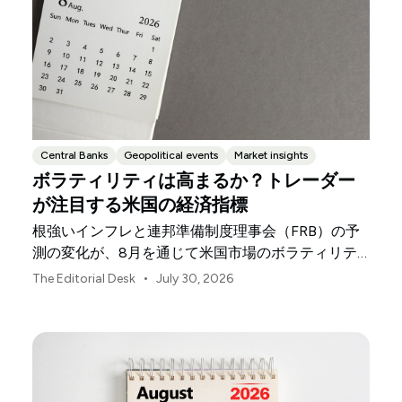
Central Banks
Geopolitical events
Market insights
ボラティリティは高まるか？トレーダー
が注目する米国の経済指標
根強いインフレと連邦準備制度理事会（FRB）の予
測の変化が、8月を通じて米国市場のボラティリテ
ィを左右する可能性があります。
•
The Editorial Desk
July 30, 2026