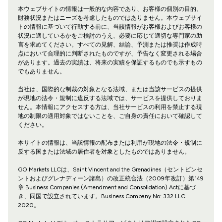
本ウェブサイトの情報は一般的な内容であり、お客様の個別の目的、
財務状況またはニーズを考慮したものではありません。本ウェブサイ
トの情報に基づいて行動する前に、当該情報がお客様およびお客様の
状況に適しているかをご検討のうえ、必要に応じて適切な専門家の助
言を求めてください。すべての見解、結論、予測または推奨は作成時
点において合理的に判断されたものですが、予告なく変更される場合
があります。過去の実績は、将来の実績を保証するものでも示すもの
でもありません。
当社は、国際的な制裁の対象となる法域、または当該サービスの提供
が現地の法令・規制に違反する法域では、サービスを提供しておりま
せん。本情報にアクセスする方は、当社サービスの利用を禁止する現
地の制限の適用対象ではないことを、ご自身の責任において確認して
ください。
本サイトの情報は、当該情報の配布または利用が現地の法令・規制に
反する国または法域の居住者を対象としたものではありません。
GO Markets LLCは、Saint Vincent and the Grenadines（セントビンセ
ントおよびグレナディーン諸島）の改正統合法（2009年改訂）第149
章 Business Companies (Amendment and Consolidation) Actに基づ
き、同国で設立されています。Business Company No: 332 LLC
2020。