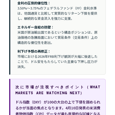
金利の圧倒的優位性：
3.50%〜3.75%のフェデラルファンド（FF）金利水準
は、他国通貨と比較して実質的なリターン下限を提供
し、継続的な資金流入を強力に支援。
エネルギー自給の防壁：
米国が原油輸出国であるという構造ポジションは、原
油価格の急騰局面において貿易条件（交易条件）上の
構造的な優位性を創出。
利下げ予想の再修正：
市場における2026年FRB利下げ観測が大幅に後退した
ことで、ドル安をもたらしていた主要な下押し圧力が
消失。
次に市場が注視すべきポイント（WHAT
MARKETS ARE WATCHING NEXT）
ドル指数（DXY）が100の大台の上で下値を固められ
るかが当面の焦点となります。4月10日発表の米消費
者物価指数（CPI）データが最も直接的な試練となる