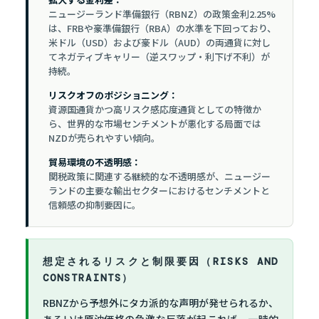
ニュージーランド準備銀行（RBNZ）の政策金利2.25%
は、FRBや豪準備銀行（RBA）の水準を下回っており、
米ドル（USD）および豪ドル（AUD）の両通貨に対し
てネガティブキャリー（逆スワップ・利下げ不利）が
持続。
リスクオフのポジショニング：
資源国通貨かつ高リスク感応度通貨としての特徴か
ら、世界的な市場センチメントが悪化する局面では
NZDが売られやすい傾向。
貿易環境の不透明感：
関税政策に関連する継続的な不透明感が、ニュージー
ランドの主要な輸出セクターにおけるセンチメントと
信頼感の抑制要因に。
想定されるリスクと制限要因（RISKS AND
CONSTRAINTS）
RBNZから予想外にタカ派的な声明が発せられるか、