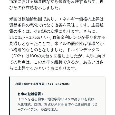
市場における構造的な立ち位置を反映する形で、再
びその存在感を示しました。
米国は原油輸出国であり、エネルギー価格の上昇は
貿易条件の悪化ではなく改善を意味します。主要通
貨の多くは、その逆の立場にあります。さらに、
3.50%から3.75%という政策金利レンジが長期化する
見通しとなったことで、米ドルの優位性は循環的か
つ構造的なものとなりました。ドルインデックス
（DXY）は100の大台を回復しましたが、4月に向け
ての焦点は、この水準を維持できるか、あるいはさ
らに上昇するかという点にあります。
相場を動かす主要要因（KEY DRIVERS）
有事の避難需要：
イランを巡る紛争・地政学的リスクの高まりを受け、
米国株式、国債、および米ドル自体へと逃避資金（セ
ーフヘイブン）が直接流入。