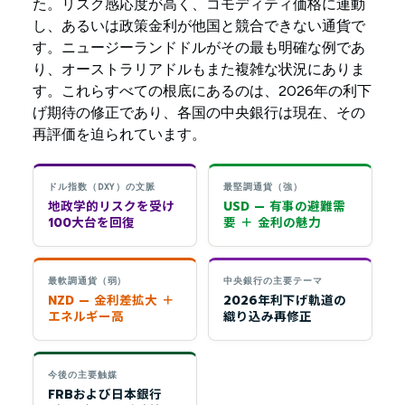
た。リスク感応度が高く、コモディティ価格に連動
し、あるいは政策金利が他国と競合できない通貨で
す。ニュージーランドドルがその最も明確な例であ
り、オーストラリアドルもまた複雑な状況にありま
す。これらすべての根底にあるのは、2026年の利下
げ期待の修正であり、各国の中央銀行は現在、その
再評価を迫られています。
ドル指数（DXY）の文脈
最堅調通貨（強）
地政学的リスクを受け
USD — 有事の避難需
100大台を回復
要 ＋ 金利の魅力
最軟調通貨（弱）
中央銀行の主要テーマ
NZD — 金利差拡大 ＋
2026年利下げ軌道の
エネルギー高
織り込み再修正
今後の主要触媒
FRBおよび日本銀行