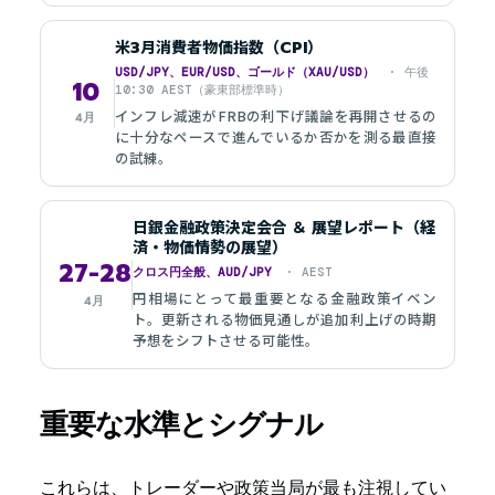
米3月消費者物価指数（CPI）
USD/JPY、EUR/USD、ゴールド（XAU/USD）
· 午後
10
10:30 AEST（豪東部標準時）
インフレ減速がFRBの利下げ議論を再開させるの
4月
に十分なペースで進んでいるか否かを測る最直接
の試練。
日銀金融政策決定会合 ＆ 展望レポート（経
済・物価情勢の展望）
27-28
クロス円全般、AUD/JPY
· AEST
円相場にとって最重要となる金融政策イベン
4月
ト。更新される物価見通しが追加利上げの時期
予想をシフトさせる可能性。
重要な水準とシグナル
これらは、トレーダーや政策当局が最も注視してい