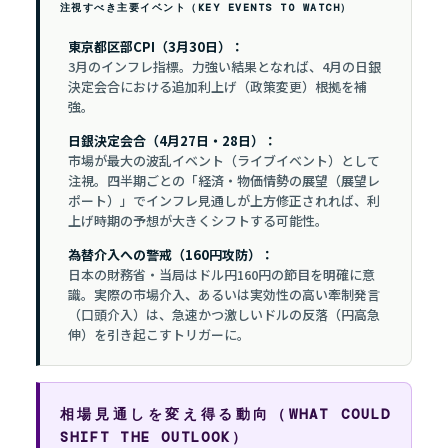
注視すべき主要イベント（KEY EVENTS TO WATCH）
東京都区部CPI（3月30日）：
3月のインフレ指標。力強い結果となれば、4月の日銀
決定会合における追加利上げ（政策変更）根拠を補
強。
日銀決定会合（4月27日・28日）：
市場が最大の波乱イベント（ライブイベント）として
注視。四半期ごとの「経済・物価情勢の展望（展望レ
ポート）」でインフレ見通しが上方修正されれば、利
上げ時期の予想が大きくシフトする可能性。
為替介入への警戒（160円攻防）：
日本の財務省・当局はドル円160円の節目を明確に意
識。実際の市場介入、あるいは実効性の高い牽制発言
（口頭介入）は、急速かつ激しいドルの反落（円高急
伸）を引き起こすトリガーに。
相場見通しを変え得る動向（WHAT COULD
SHIFT THE OUTLOOK）