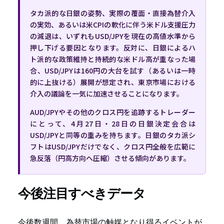
タカ派的な日銀の姿勢、実際の覆面・直接為替介入
の実効、あるいは米CPIの軟化に伴う米ドル支援圧力
の減退は、いずれもUSD/JPYを現在の高値水準から
押し下げる要因となります。反対に、日銀によるハ
ト派的な政策維持と持続的な米ドル高が重なった場
合、USD/JPYは160円の大台を試す（あるいは一時
的に上抜ける）展開が想定され、東京市場における
介入の議論を一気に加速させることになります。
AUD/JPYやその他のクロス円を追跡するトレーダー
にとって、4月27日・28日の日銀決定会合は
USD/JPYと同等の重みを持ちます。日銀のタカ派シ
フトはUSD/JPYだけでなく、クロス円全般を広範に
急反落（円高方向へ圧縮）させる傾向があります。
今後注目すべきデータ
今後数週間、為替市場の触媒となり得るイベントが