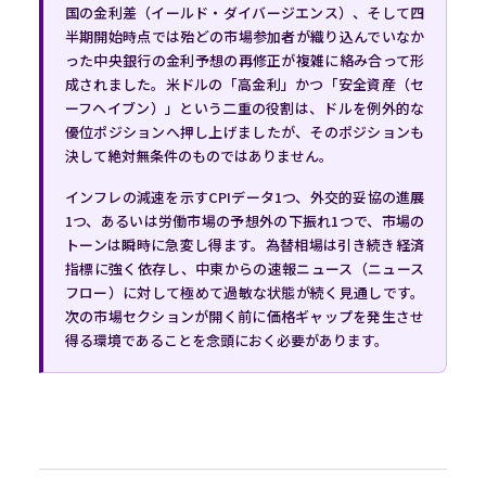
国の金利差（イールド・ダイバージエンス）、そして四
半期開始時点では殆どの市場参加者が織り込んでいなか
った中央銀行の金利予想の再修正が複雑に絡み合って形
成されました。米ドルの「高金利」かつ「安全資産（セ
ーフヘイブン）」という二重の役割は、ドルを例外的な
優位ポジションへ押し上げましたが、そのポジションも
決して絶対無条件のものではありません。
インフレの減速を示すCPIデータ1つ、外交的妥協の進展
1つ、あるいは労働市場の予想外の下振れ1つで、市場の
トーンは瞬時に急変し得ます。為替相場は引き続き経済
指標に強く依存し、中東からの速報ニュース（ニュース
フロー）に対して極めて過敏な状態が続く見通しです。
次の市場セクションが開く前に価格ギャップを発生させ
得る環境であることを念頭におく必要があります。