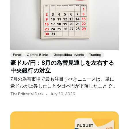
Forex
Central Banks
Geopolitical events
Trading
豪ドル/円：8月の為替見通しを左右する
中央銀行の対立
7月の為替市場で最も注目すべきニュースは、単に
豪ドルが上昇したことや日本円が下落したことでは
ありません。
•
The Editorial Desk
July 30, 2026