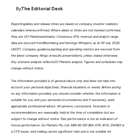
By
The Editorial Desk
Reportingdates and release times are based on company investor relations
calendars whereconfirmed. Where dates or times are not marked confirmed,
they are GO Marketsestimates. Consensus EPS, revenue and analyst-range
data are sourced fromBloomberg and Earnings Whispers, as at 09 July 2026
(AEST). Company guidance,backlog and operating metrics are sourced from
the latest company filings orresults presentations, unless stated otherwise.
Any scenario analysis reflectsGO Markets analysis. Figures and schedules may
change without notice.
The information provided is of general nature only and does not take into
account your personal objectives, financial situations or needs. Before acting
on any information provided, you should consider whether the information is
suitable for you and your personal circumstances and if necessary, seek
appropriate professional advice. All opinions, conclusions, forecasts or
recommendations are reasonably held at the time of compilation but are
subject to change without notice. Past performance is not an indication of
future performance. Go Markets Pty Ltd, ABN 85 081 864 039, AFSL 254963 is
a CFD issuer, and trading carries significant risks and is not suitable for