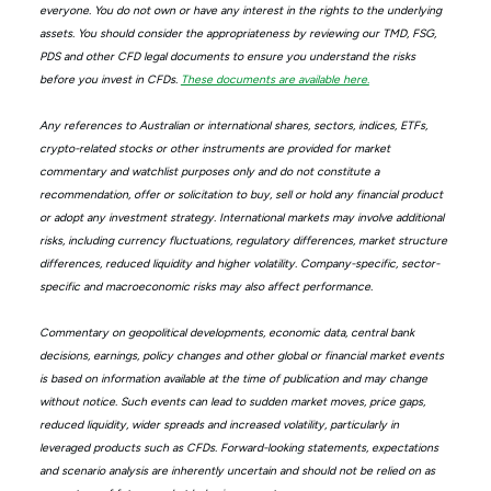
everyone. You do not own or have any interest in the rights to the underlying
assets. You should consider the appropriateness by reviewing our TMD, FSG,
PDS and other CFD legal documents to ensure you understand the risks
before you invest in CFDs.
These documents are available here.
Any references to Australian or international shares, sectors, indices, ETFs,
crypto-related stocks or other instruments are provided for market
commentary and watchlist purposes only and do not constitute a
recommendation, offer or solicitation to buy, sell or hold any financial product
or adopt any investment strategy. International markets may involve additional
risks, including currency fluctuations, regulatory differences, market structure
differences, reduced liquidity and higher volatility. Company-specific, sector-
specific and macroeconomic risks may also affect performance.
Commentary on geopolitical developments, economic data, central bank
decisions, earnings, policy changes and other global or financial market events
is based on information available at the time of publication and may change
without notice. Such events can lead to sudden market moves, price gaps,
reduced liquidity, wider spreads and increased volatility, particularly in
leveraged products such as CFDs. Forward-looking statements, expectations
and scenario analysis are inherently uncertain and should not be relied on as