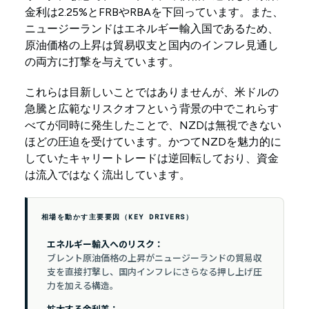
金利は2.25%とFRBやRBAを下回っています。また、
ニュージーランドはエネルギー輸入国であるため、
原油価格の上昇は貿易収支と国内のインフレ見通し
の両方に打撃を与えています。
これらは目新しいことではありませんが、米ドルの
急騰と広範なリスクオフという背景の中でこれらす
べてが同時に発生したことで、NZDは無視できない
ほどの圧迫を受けています。かつてNZDを魅力的に
していたキャリートレードは逆回転しており、資金
は流入ではなく流出しています。
相場を動かす主要要因（KEY DRIVERS）
エネルギー輸入へのリスク：
ブレント原油価格の上昇がニュージーランドの貿易収
支を直接打撃し、国内インフレにさらなる押し上げ圧
力を加える構造。
拡大する金利差：