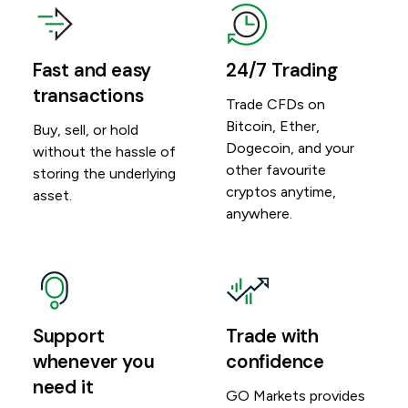
Fast and easy
24/7 Trading
transactions
Trade CFDs on
Bitcoin, Ether,
Buy, sell, or hold
Dogecoin, and your
without the hassle of
other favourite
storing the underlying
cryptos anytime,
asset.
anywhere.
Support
Trade with
whenever you
confidence
need it
GO Markets provides