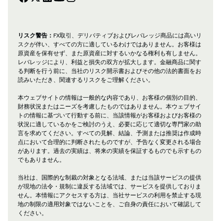
リスク警告：
FX取引、デリバティブおよびレバレッジ商品には高いリ
スクが伴い、すべての方に適しているわけではありません。お客様は
原資産を保有せず、また原資産に対するいかなる権利も有しません。
レバレッジにより、利益と損失の双方が拡大します。金融商品に関す
る判断を行う前に、当社のリスク開示書およびその他の法的書面をお
読みいただき、関連するリスクをご理解ください。
本ウェブサイトの情報は一般的な内容であり、お客様の個別の目的、
財務状況またはニーズを考慮したものではありません。本ウェブサイ
トの情報に基づいて行動する前に、当該情報がお客様およびお客様の
状況に適しているかをご検討のうえ、必要に応じて適切な専門家の助
言を求めてください。すべての見解、結論、予測または推奨は作成時
点において合理的に判断されたものですが、予告なく変更される場合
があります。過去の実績は、将来の実績を保証するものでも示すもの
でもありません。
当社は、国際的な制裁の対象となる法域、または当該サービスの提供
が現地の法令・規制に違反する法域では、サービスを提供しておりま
せん。本情報にアクセスする方は、当社サービスの利用を禁止する現
地の制限の適用対象ではないことを、ご自身の責任において確認して
ください。