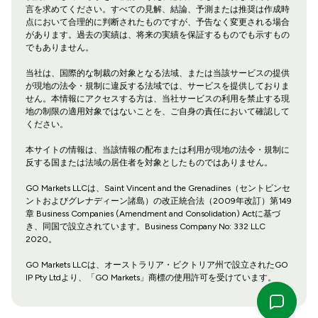
言を求めてください。すべての見解、結論、予測または推奨は作成時
点において合理的に判断されたものですが、予告なく変更される場合
があります。過去の実績は、将来の実績を保証するものでも示すもの
でもありません。
当社は、国際的な制裁の対象となる法域、または当該サービスの提供
が現地の法令・規制に違反する法域では、サービスを提供しておりま
せん。本情報にアクセスする方は、当社サービスの利用を禁止する現
地の制限の適用対象ではないことを、ご自身の責任において確認して
ください。
本サイトの情報は、当該情報の配布または利用が現地の法令・規制に
反する国または法域の居住者を対象としたものではありません。
GO Markets LLCは、Saint Vincent and the Grenadines（セントビンセ
ントおよびグレナディーン諸島）の改正統合法（2009年改訂）第149
章 Business Companies (Amendment and Consolidation) Actに基づ
き、同国で設立されています。Business Company No: 332 LLC
2020。
GO Markets LLCは、オーストラリア・ビクトリア州で設立されたGO
IP Pty Ltdより、「GO Markets」商標の使用許可を受けています。