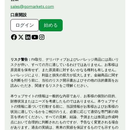
sales@gomarkets.com
口座開設
ログイン
始める
リスク警告：
FX取引、デリバティブおよびレバレッジ商品には高いリ
スクが伴い、すべての方に適しているわけではありません。お客様は
原資産を保有せず、また原資産に対するいかなる権利も有しません。
レバレッジにより、利益と損失の双方が拡大します。金融商品に関す
る判断を行う前に、当社のリスク開示書およびその他の法的書面をお
読みいただき、関連するリスクをご理解ください。
本ウェブサイトの情報は一般的な内容であり、お客様の個別の目的、
財務状況またはニーズを考慮したものではありません。本ウェブサイ
トの情報に基づいて行動する前に、当該情報がお客様およびお客様の
状況に適しているかをご検討のうえ、必要に応じて適切な専門家の助
言を求めてください。すべての見解、結論、予測または推奨は作成時
点において合理的に判断されたものですが、予告なく変更される場合
があります。過去の実績は、将来の実績を保証するものでも示すもの