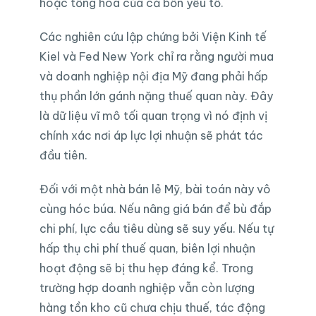
hoặc tổng hòa của cả bốn yếu tố.
Các nghiên cứu lập chứng bởi Viện Kinh tế
Kiel và Fed New York chỉ ra rằng người mua
và doanh nghiệp nội địa Mỹ đang phải hấp
thụ phần lớn gánh nặng thuế quan này. Đây
là dữ liệu vĩ mô tối quan trọng vì nó định vị
chính xác nơi áp lực lợi nhuận sẽ phát tác
đầu tiên.
Đối với một nhà bán lẻ Mỹ, bài toán này vô
cùng hóc búa. Nếu nâng giá bán để bù đắp
chi phí, lực cầu tiêu dùng sẽ suy yếu. Nếu tự
hấp thụ chi phí thuế quan, biên lợi nhuận
hoạt động sẽ bị thu hẹp đáng kể. Trong
trường hợp doanh nghiệp vẫn còn lượng
hàng tồn kho cũ chưa chịu thuế, tác động