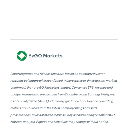
By
GO Markets
Reportingdates and release times are based on company investor
relations calendars whereconfirmed. Where dates or times are not marked
confirmed, they are GO Marketsestimates. Consensus EPS, revenue and
analyst-range data are sourced fromBloomberg and Earnings Whispers,
as at 09 July 2026 (AEST). Company guidance,backlog and operating
metrics are sourced from the latest company filings orresults
presentations, unless stated otherwise. Any scenario analysis reflectsGO
Markets analysis. Figures and schedules may change without notice.