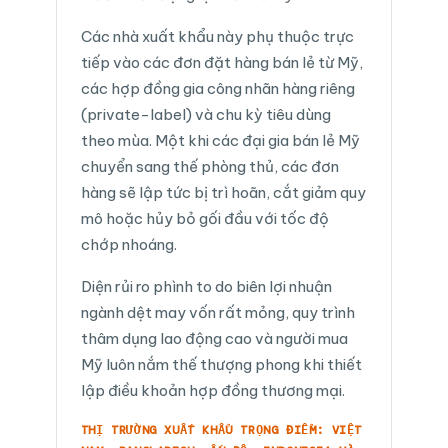
Các nhà xuất khẩu này phụ thuộc trực
tiếp vào các đơn đặt hàng bán lẻ từ Mỹ,
các hợp đồng gia công nhãn hàng riêng
(private-label) và chu kỳ tiêu dùng
theo mùa. Một khi các đại gia bán lẻ Mỹ
chuyển sang thế phòng thủ, các đơn
hàng sẽ lập tức bị trì hoãn, cắt giảm quy
mô hoặc hủy bỏ gối đầu với tốc độ
chớp nhoáng.
Diện rủi ro phình to do biên lợi nhuận
ngành dệt may vốn rất mỏng, quy trình
thâm dụng lao động cao và người mua
Mỹ luôn nắm thế thượng phong khi thiết
lập điều khoản hợp đồng thương mại.
THỊ TRƯỜNG XUẤT KHẨU TRỌNG ĐIỂM: VIỆT