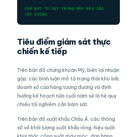
CẠM BẪY TƯ DUY TRONG MÙA BÁO CÁO
TÀI CHÍNH
Tiêu điểm giám sát thực
chiến kế tiếp
Trên bản đồ chứng khoán Mỹ, biên lợi nhuận
gộp, các bình luận mô tả trạng thái kho bãi,
doanh số cửa hàng tương đương và định
hướng kế hoạch nửa cuối năm sẽ là hệ quy
chiếu tối nghiêm cần bám sát.
Trên bản đồ xuất khẩu Châu Á, các thông
số về khối lượng xuất khẩu ròng, hiệu suất
khai thác công suất máy móc, đơn hàng