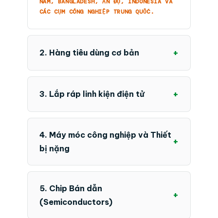
NAM, BANGLADESH, ẤN ĐỘ, INDONESIA VÀ
CÁC CỤM CÔNG NGHIỆP TRUNG QUỐC.
+
2. Hàng tiêu dùng cơ bản
+
3. Lắp ráp linh kiện điện tử
4. Máy móc công nghiệp và Thiết
+
bị nặng
5. Chip Bán dẫn
+
(Semiconductors)