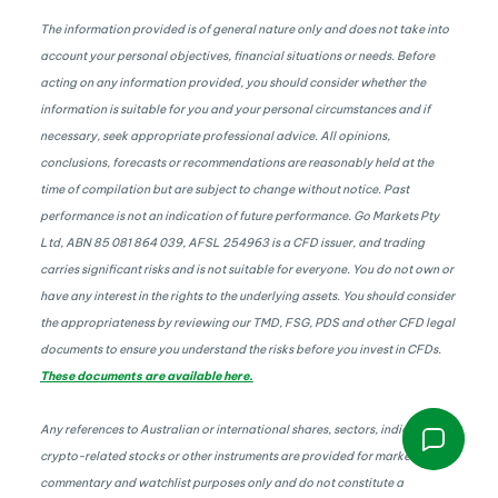
The information provided is of general nature only and does not take into
account your personal objectives, financial situations or needs. Before
acting on any information provided, you should consider whether the
information is suitable for you and your personal circumstances and if
necessary, seek appropriate professional advice. All opinions,
conclusions, forecasts or recommendations are reasonably held at the
time of compilation but are subject to change without notice. Past
performance is not an indication of future performance. Go Markets Pty
Ltd, ABN 85 081 864 039, AFSL 254963 is a CFD issuer, and trading
carries significant risks and is not suitable for everyone. You do not own or
have any interest in the rights to the underlying assets. You should consider
the appropriateness by reviewing our TMD, FSG, PDS and other CFD legal
documents to ensure you understand the risks before you invest in CFDs.
These documents are available here.
Any references to Australian or international shares, sectors, indices, ETFs,
crypto-related stocks or other instruments are provided for market
commentary and watchlist purposes only and do not constitute a