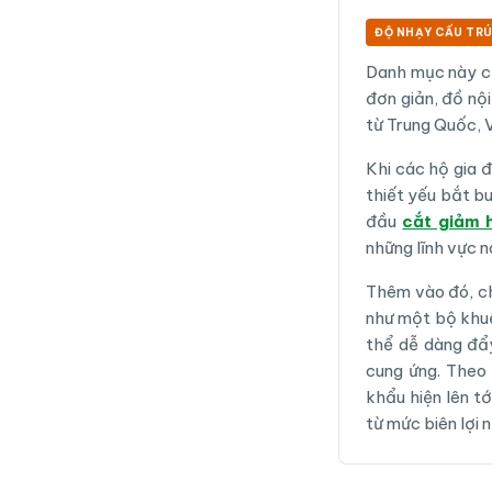
ĐỘ NHẠY CẤU TRÚ
Danh mục này ch
đơn giản, đồ nộ
từ Trung Quốc, V
Khi các hộ gia 
thiết yếu bắt b
đầu
cắt giảm h
những lĩnh vực nà
Thêm vào đó, ch
như một bộ khuế
thể dễ dàng đẩy
cung ứng. Theo 
khẩu hiện lên t
từ mức biên lợi 