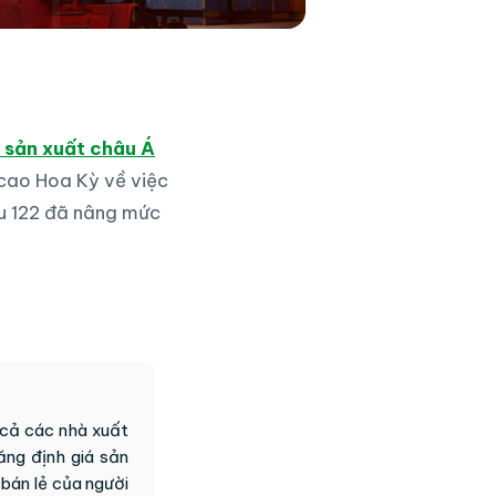
à sản xuất châu Á
 cao Hoa Kỳ về việc
ều 122 đã nâng mức
 cả các nhà xuất
ăng định giá sản
bán lẻ của người