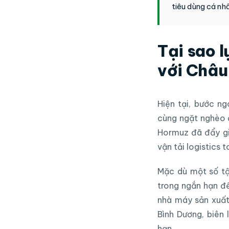
tiêu dùng cá nhâ
Tại sao 
với Châu
Hiện tại, bước n
cùng ngặt nghèo đ
Hormuz đã đẩy gi
vận tải logistics 
Mặc dù một số tậ
trong ngắn hạn để
nhà máy sản xuất 
Bình Dương, biên
hạn.