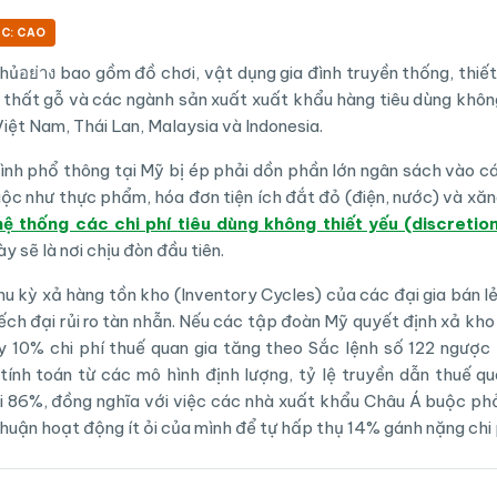
C: CAO
ủอย่าง bao gồm đồ chơi, vật dụng gia đình truyền thống, thiết 
i thất gỗ và các ngành sản xuất xuất khẩu hàng tiêu dùng khôn
iệt Nam, Thái Lan, Malaysia và Indonesia.
đình phổ thông tại Mỹ bị ép phải dồn phần lớn ngân sách vào cá
uộc như thực phẩm, hóa đơn tiện ích đắt đỏ (điện, nước) và xăn
ệ thống các chi phí tiêu dùng không thiết yếu (discretio
y sẽ là nơi chịu đòn đầu tiên.
u kỳ xả hàng tồn kho (Inventory Cycles) của các đại gia bán lẻ
ch đại rủi ro tàn nhẫn. Nếu các tập đoàn Mỹ quyết định xả kho
 10% chi phí thuế quan gia tăng theo Sắc lệnh số 122 ngược 
tính toán từ các mô hình định lượng, tỷ lệ truyền dẫn thuế q
ới 86%, đồng nghĩa với việc các nhà xuất khẩu Châu Á buộc phải
nhuận hoạt động ít ỏi của mình để tự hấp thụ 14% gánh nặng chi p