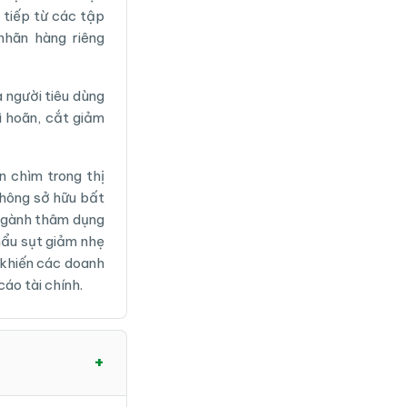
tiếp từ các tập
hãn hàng riêng
 người tiêu dùng
ì hoãn, cắt giảm
n chìm trong thị
không sở hữu bất
 ngành thâm dụng
hẩu sụt giảm nhẹ
 khiến các doanh
áo tài chính.
+