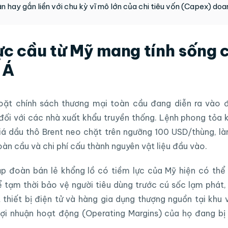
n hay gắn liền với chu kỳ vĩ mô lớn của chi tiêu vốn (Capex) doa
lực cầu từ Mỹ mang tính sống 
 Á
goặt chính sách thương mại toàn cầu đang diễn ra vào 
ối với các nhà xuất khẩu truyền thống. Lệnh phong tỏa k
á dầu thô Brent neo chặt trên ngưỡng 100 USD/thùng, làm
toàn cầu và chi phí cấu thành nguyên vật liệu đầu vào.
p đoàn bán lẻ khổng lồ có tiềm lực của Mỹ hiện có thể t
 tạm thời bảo vệ người tiêu dùng trước cú sốc lạm phát,
thiết bị điện tử và hàng gia dụng thượng nguồn tại khu
 lợi nhuận hoạt động (Operating Margins) của họ đang b