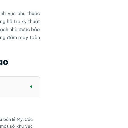
lĩnh vực phụ thuộc
ng hỗ trợ kỹ thuật
thạch nhờ được bảo
 tầng đám mây toàn
ao
+
ầu bán lẻ Mỹ. Các
 một số khu vực