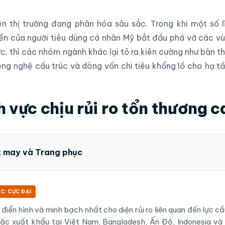
ện thị trường đang phân hóa sâu sắc. Trong khi một số 
iền của người tiêu dùng cá nhân Mỹ bắt đầu phá vỡ các vù
cực, thì các nhóm ngành khác lại tỏ ra kiên cường như bàn 
ông nghệ cấu trúc và dòng vốn chi tiêu khổng lồ cho hạ
 vực chịu rủi ro tổn thương c
t may và Trang phục
C: CỰC ĐẠI
điển hình và minh bạch nhất cho diện rủi ro liên quan đến lực c
c xuất khẩu tại Việt Nam, Bangladesh, Ấn Độ, Indonesia và