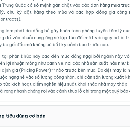
a Trung Quốc có số mệnh gắn chặt vào các đơn hàng mua trực 
Mỹ, chu kỳ đặt hàng theo mùa và các hợp đồng gia công n
contracts).
ạng lạm phát dai dẳng bẻ gãy hoàn toàn phòng tuyến tâm lý của
g đổ vào chuỗi cung ứng sẽ lập tức đối mặt với nguy cơ bị tr
 bỏ gối đầu mà không có bất kỳ cảnh báo trước nào.
c tại phân khúc này cao đến mức đáng ngại bởi ngành này vố
iên lợi nhuận mỏng như cánh ve, nơi các nhà sản xuất hầu như 
 định giá (Pricing Power)** nào trước bên mua. Do dệt may là
uộc nặng nề vào số lượng công nhân, chỉ cần sản lượng xuất k
p tức kích hoạt điểm nghẽn hiệu suất khai thác nhà máy thấp,
ãi ròng nhanh chóng rơi vào cảnh thua lỗ chỉ trong một quý báo c
g tiêu dùng cơ bản