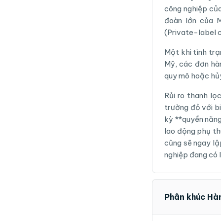
công nghiệp củ
đoàn lớn của 
(Private-label 
Một khi tình tr
Mỹ, các đơn hàn
quy mô hoặc hủy
Rủi ro thanh lọ
trường đỏ với b
kỳ **quyền năng
lao động phụ th
cũng sẽ ngay lậ
nghiệp đang có l
Phân khúc Hàn