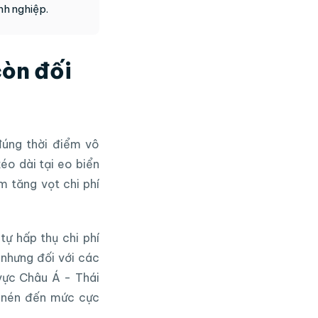
nh nghiệp.
còn đối
đúng thời điểm vô
éo dài tại eo biển
 tăng vọt chi phí
ự hấp thụ chi phí
 nhưng đối với các
 vực Châu Á - Thái
ị nén đến mức cực