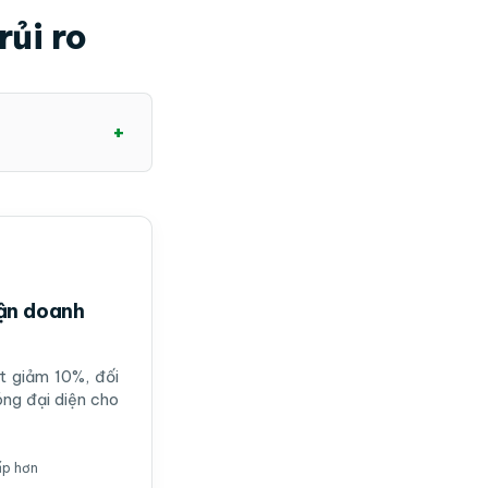
rủi ro
+
uận doanh
t giảm 10%, đối
óng đại diện cho
ấp hơn