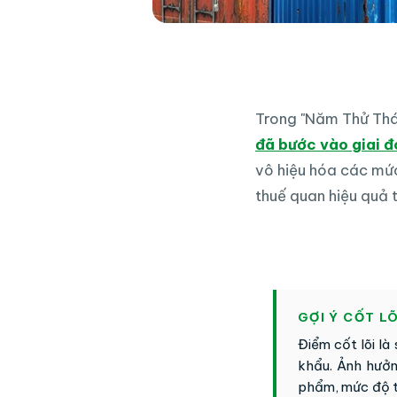
Trong "Năm Thử Th
đã bước vào giai 
vô hiệu hóa các mứ
thuế quan hiệu quả 
GỢI Ý CỐT L
Điểm cốt lõi l
khẩu. Ảnh hưởn
phẩm, mức độ tậ