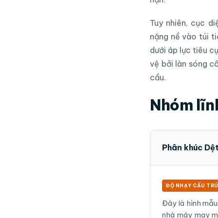
Tuy nhiên, cục di
nặng nề vào túi t
dưới áp lực tiêu 
vệ bởi làn sóng c
cầu.
Nhóm lĩnh
Phân khúc Dệ
ĐỘ NHẠY CẤU TRÚ
Đây là hình mẫu 
nhà máy may mặ