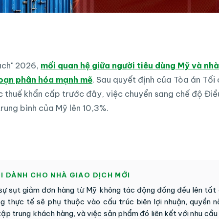
ách" 2026,
mối quan hệ giữa người tiêu dùng Mỹ và nh
đoạn phân hóa mạnh mẽ
. Sau quyết định của Tòa án Tối
c thuế khẩn cấp trước đây, việc chuyển sang chế độ Đi
trung bình của Mỹ lên 10,3%.
ÕI DÀNH CHO NHÀ GIAO DỊCH MỚI
à sự sụt giảm đơn hàng từ Mỹ không tác động đồng đều lên tất
g thực tế sẽ phụ thuộc vào cấu trúc biên lợi nhuận, quyền n
p trung khách hàng, và việc sản phẩm đó liên kết với nhu cầu 