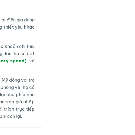
bị điện gia dụng
g thiết yếu khác
c khoản chi tiêu
g dầu, họ sẽ bắt
nary spend)
, và
 Mỹ đóng vai trò
 phòng vệ, họ có
lại cho phía nhà
uan vào giá nhập
 trích trực tiếp
hí còn lại.