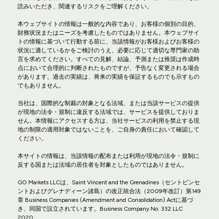
読みいただき、関連するリスクをご理解ください。
本ウェブサイトの情報は一般的な内容であり、お客様の個別の目的、
財務状況またはニーズを考慮したものではありません。本ウェブサイ
トの情報に基づいて行動する前に、当該情報がお客様およびお客様の
状況に適しているかをご検討のうえ、必要に応じて適切な専門家の助
言を求めてください。すべての見解、結論、予測または推奨は作成時
点において合理的に判断されたものですが、予告なく変更される場合
があります。過去の実績は、将来の実績を保証するものでも示すもの
でもありません。
当社は、国際的な制裁の対象となる法域、または当該サービスの提供
が現地の法令・規制に違反する法域では、サービスを提供しておりま
せん。本情報にアクセスする方は、当社サービスの利用を禁止する現
地の制限の適用対象ではないことを、ご自身の責任において確認して
ください。
本サイトの情報は、当該情報の配布または利用が現地の法令・規制に
反する国または法域の居住者を対象としたものではありません。
GO Markets LLCは、Saint Vincent and the Grenadines（セントビンセ
ントおよびグレナディーン諸島）の改正統合法（2009年改訂）第149
章 Business Companies (Amendment and Consolidation) Actに基づ
き、同国で設立されています。Business Company No: 332 LLC
2020。