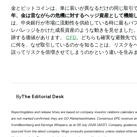
金とビットコインは、単に装いが異なるだけの同じ取引
年、金は昔ながらの危機に対するヘッジ資産として機能
は、中央銀行が市場に流動性を供給している時に最もパ
レバレッジをかけた成長資産のような動きを見せました
跡する価値があります。
CFD
。どちらも確実な避難先で
に何を、なぜ取引しているのかを知ることは、リスクを
誤ってリスクを倍増させてしまうのかという違いを生み
By
The Editorial Desk
Reportingdates and release times are based on company investor relations calendars
are not marked confirmed, they are GO Marketsestimates. Consensus EPS, revenue an
fromBloomberg and Earnings Whispers, as at 09 July 2026 (AEST). Company guidance,b
sourced from the latest company filings orresults presentations, unless stated otherwi