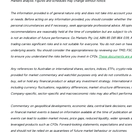
Markets analysis. Figures and schedules may change without notice.
The information provided is of general nature only and does not take into account your p
or needs. Before acting on any information provided, you should consider whether the i
personal circumstances and if necessary, seek appropriate professional advice. All opin
recommendations are reasonably held at the time of compilation but are subject to c
is not an indication of future performance. Go Markets Pty Ltd, ABN 85 081 864 039, 
trading carries significant risks and is not suitable for everyone. You do not own or have
underlying assets. You should consider the appropriateness by reviewing our TMD, F
to ensure you understand the risks before you invest in CFDs.
These documents are ava
Any references to Australian or international shares, sectors, indices, ETFs, crypto-rel
provided for market commentary and watchlist purposes only and do not constitute a r
buy, sell or hold any financial product or adopt any investment strategy. International m
including currency fluctuations, regulatory differences, market structure differences, re
Company-specific, sector-specific and macroeconomic risks may also affect performa
Commentary on geopolitical developments, economic data, central bank decisions, earn
or financial market events is based on information available at the time of publication
events can lead to sudden market moves, price gaps, reduced liquidity, wider spreads and 
leveraged products such as CFDs. Forward-looking statements, expectations and scenar
and should not be relied on as guarantees of future market behaviour or outcomes.