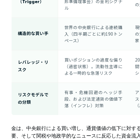
邦準備理事会）の金利シグナ
（Trigger）
の
ル
世界の中央銀行による連続購
現
構造的な買い手
入（四半期ごとに約190トン
の
ペース）
家
買いポジションの過度な偏り
2
レバレッジ・リ
（過密状態）。流動性主導に
間
スク
よる一時的な急落リスク
シ
有事・危機回避のヘッジ手
ア
リスクモデルで
段、および法定通貨の価値下
ス
の分類
落（インフレ）対策
（
金は、中央銀行による買い増し、通貨価値の低下に対す
要、そして関税や地政学的なニュースに反応した資金流入