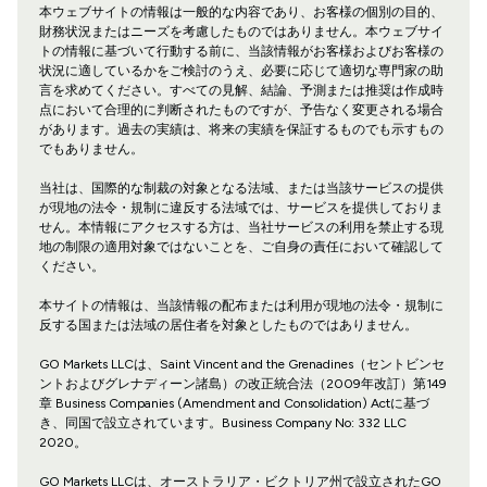
本ウェブサイトの情報は一般的な内容であり、お客様の個別の目的、
財務状況またはニーズを考慮したものではありません。本ウェブサイ
トの情報に基づいて行動する前に、当該情報がお客様およびお客様の
状況に適しているかをご検討のうえ、必要に応じて適切な専門家の助
言を求めてください。すべての見解、結論、予測または推奨は作成時
点において合理的に判断されたものですが、予告なく変更される場合
があります。過去の実績は、将来の実績を保証するものでも示すもの
でもありません。
当社は、国際的な制裁の対象となる法域、または当該サービスの提供
が現地の法令・規制に違反する法域では、サービスを提供しておりま
せん。本情報にアクセスする方は、当社サービスの利用を禁止する現
地の制限の適用対象ではないことを、ご自身の責任において確認して
ください。
本サイトの情報は、当該情報の配布または利用が現地の法令・規制に
反する国または法域の居住者を対象としたものではありません。
GO Markets LLCは、Saint Vincent and the Grenadines（セントビンセ
ントおよびグレナディーン諸島）の改正統合法（2009年改訂）第149
章 Business Companies (Amendment and Consolidation) Actに基づ
き、同国で設立されています。Business Company No: 332 LLC
2020。
GO Markets LLCは、オーストラリア・ビクトリア州で設立されたGO