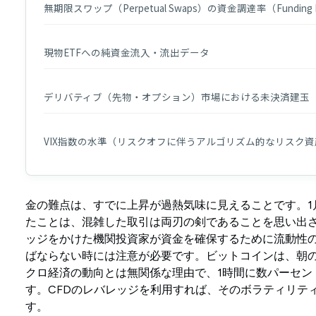
無期限スワップ（Perpetual Swaps）の資金調達率（Funding 
現物ETFへの純資金流入・流出データ
デリバティブ（先物・オプション）市場における未決済建玉（Open
VIX指数の水準（リスクオフに伴うアルゴリズム的なリスク
金の難点は、すでに上昇が過熱気味に見えることです。1
たことは、混雑した取引は両刃の剣であることを思い出
ッジをかけた機関投資家が資金を確保するために流動性
ばならない時には注意が必要です。ビットコインは、朝
クロ経済の動向とは無関係な理由で、1時間に数パーセン
す。CFDのレバレッジを利用すれば、そのボラティリテ
す。