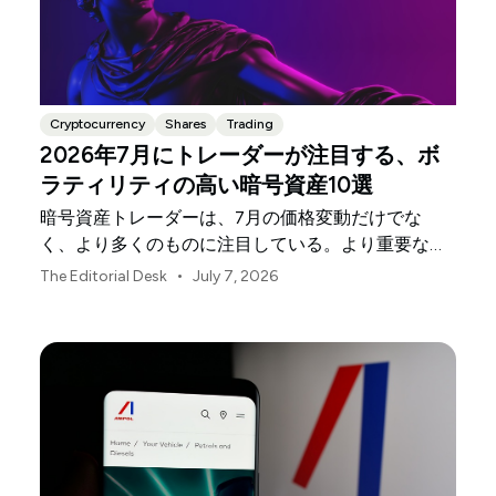
Cryptocurrency
Shares
Trading
2026年7月にトレーダーが注目する、ボ
ラティリティの高い暗号資産10選
暗号資産トレーダーは、7月の価格変動だけでな
く、より多くのものに注目している。より重要なの
は、どこでボラティリティが高まっており、どの銘
•
The Editorial Desk
July 7, 2026
柄が最も影響を受けやすいかだ。