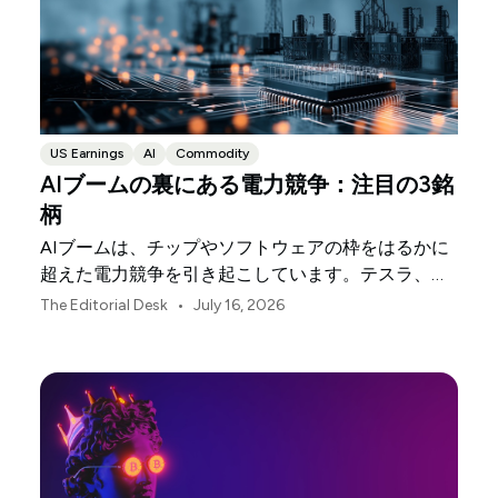
US Earnings
AI
Commodity
AIブームの裏にある電力競争：注目の3銘
柄
AIブームは、チップやソフトウェアの枠をはるかに
超えた電力競争を引き起こしています。テスラ、ネ
クステラ・エナジー、エクソンモービルの3社は、
•
The Editorial Desk
July 16, 2026
その基盤となる物理的インフラの各分野を支えてい
ます。