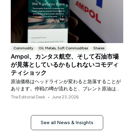
Commodity
Oil, Metals, Soft Commodities
Shares
Ampol、カンタス航空、そして石油市場
が見落としているかもしれないコモディ
ティショック
原油価格はヘッドラインが変わると急落することが
あります。停戦の噂が流れると、ブレント原油は地
政学的リスクプレミアムを吐き出します。トレーダ
•
The Editorial Desk
June 23, 2026
ーはパニック売りが終わったと判断します。明らか
な結論は、エネルギーコストが緩和されているとい
うことです。しかし、そう簡単にはいきません。
See all News & Insights