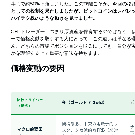
半まで約50%下落しました。この乖離こそが、今回の物
としての役割を果たしましたが、ビットコインはレバレ
ハイテク株のような動きを見せました。
CFDトレーダー、つまり原資産を保有するのではなく、
ーで価格変動を取引する人にとって、この違いは単なる
ん。どちらの市場でポジションを取るにしても、自分が
かを理解する上で重要な意味を持ちます。
価格変動の要因
比較ドライバー
金（ゴールド / Gold）
ビ
（指標）
関税懸念、中東の地政学的リ
ナ
マクロ的要因
スク、タカ派的なFRB（米連
下