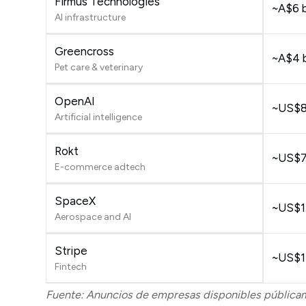
Firmus Technologies
~A$6 b
AI infrastructure
Greencross
~A$4 b
Pet care & veterinary
OpenAI
~US$85
Artificial intelligence
Rokt
~US$7.
E-commerce adtech
SpaceX
~US$1.5
Aerospace and AI
Stripe
~US$14
Fintech
Fuente: Anuncios de empresas disponibles públicame