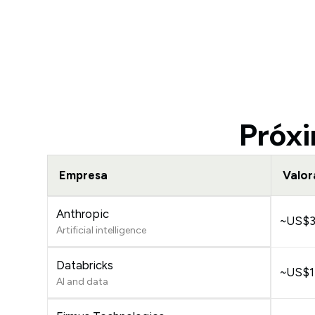
Próxi
Empresa
Valor
Anthropic
~US$35
Artificial intelligence
Databricks
~US$13
AI and data