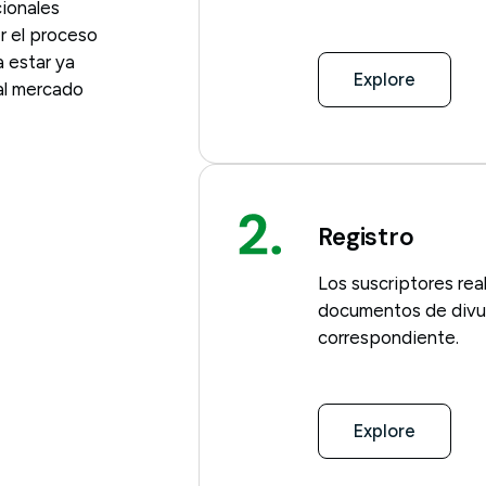
cionales
r el proceso
a estar ya
Explore
 al mercado
Registro
Los suscriptores rea
documentos de divul
correspondiente.
Explore