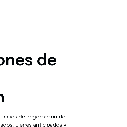
iones
de
n
horarios de negociación de
iados, cierres anticipados y