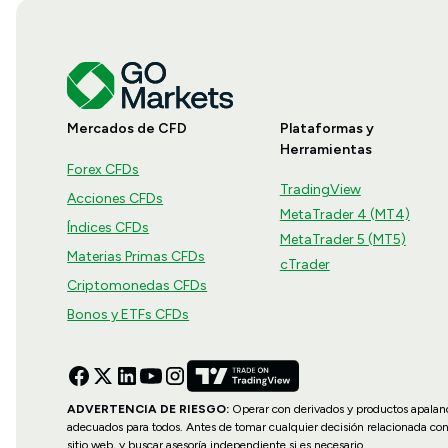
Mercados de CFD
Plataformas y
Herramientas
Forex CFDs
TradingView
Acciones CFDs
MetaTrader 4 (MT4)
Índices CFDs
MetaTrader 5 (MT5)
Materias Primas CFDs
cTrader
Criptomonedas CFDs
Bonos y ETFs CFDs
ADVERTENCIA DE RIESGO:
Operar con derivados y productos apalanca
adecuados para todos. Antes de tomar cualquier decisión relacionada co
sitio web, y buscar asesoría independiente si es necesario.