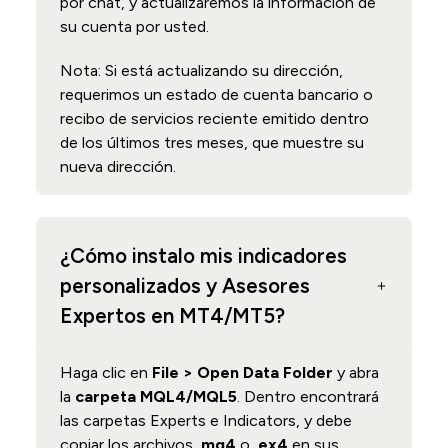
por chat, y actualizaremos la información de
su cuenta por usted.
Nota: Si está actualizando su dirección,
requerimos un estado de cuenta bancario o
recibo de servicios reciente emitido dentro
de los últimos tres meses, que muestre su
nueva dirección.
¿Cómo instalo mis indicadores
personalizados y Asesores
Expertos en MT4/MT5?
Haga clic en
File > Open Data Folder
y abra
la
carpeta MQL4/MQL5
. Dentro encontrará
las carpetas Experts e Indicators, y debe
copiar los archivos
.mq4
o
.ex4
en sus