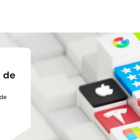
a
de
 de