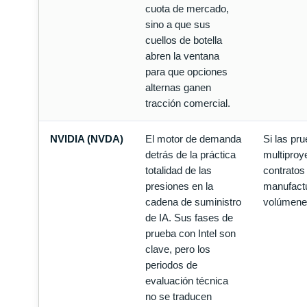
cuota de mercado,
sino a que sus
cuellos de botella
abren la ventana
para que opciones
alternas ganen
tracción comercial.
NVIDIA (NVDA)
El motor de demanda
Si las pr
detrás de la práctica
multiproy
totalidad de las
contratos
presiones en la
manufactu
cadena de suministro
volúmene
de IA. Sus fases de
prueba con Intel son
clave, pero los
periodos de
evaluación técnica
no se traducen