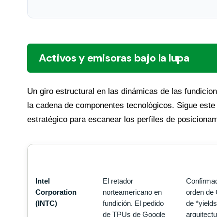
Activos y emisoras bajo la lupa
Un giro estructural en las dinámicas de las fundicio
la cadena de componentes tecnológicos. Sigue este
estratégico para escanear los perfiles de posicionam
EMISORA
TESIS DE MERCADO
VARIABL
Intel
El retador
Confirmaci
Corporation
norteamericano en
orden de 
(INTC)
fundición. El pedido
de *yield
de TPUs de Google
arquitect