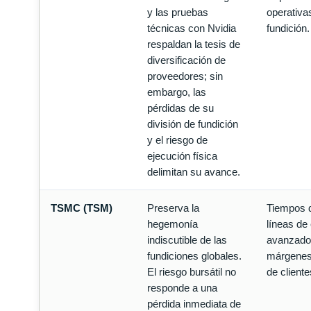
y las pruebas
operativas
técnicas con Nvidia
fundición.
respaldan la tesis de
diversificación de
proveedores; sin
embargo, las
pérdidas de su
división de fundición
y el riesgo de
ejecución física
delimitan su avance.
TSMC (TSM)
Preserva la
Tiempos d
hegemonía
líneas d
indiscutible de las
avanzad
fundiciones globales.
márgenes 
El riesgo bursátil no
de cliente
responde a una
pérdida inmediata de