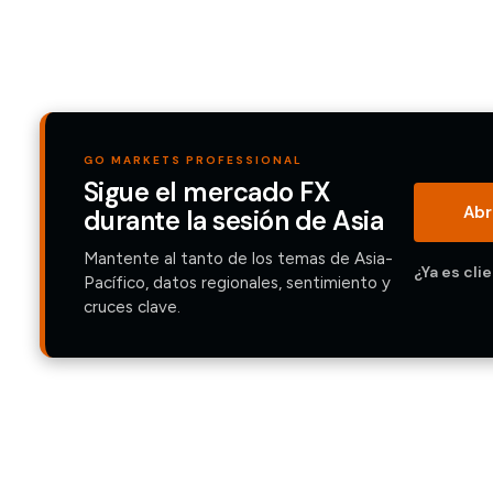
GO MARKETS PROFESSIONAL
Sigue el mercado FX
Abr
durante la sesión de Asia
Mantente al tanto de los temas de Asia-
¿Ya es cli
Pacífico, datos regionales, sentimiento y
cruces clave.