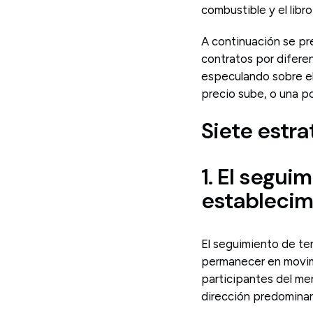
combustible y el libr
A continuación se pr
contratos por difere
especulando sobre el 
precio sube, o una po
Siete estr
1. El segui
establecim
El seguimiento de te
permanecer en movimi
participantes del me
dirección predominant