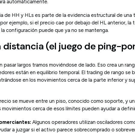
ará automáticamente.
a de HH y HLs es parte de la evidencia estructural de una 
or ejemplo, si el precio cae por debajo del HL anterior, l
y la configuración puede que ya no se mantenga.
a distancia (el juego de ping-po
 pasar largos tramos moviéndose de lado. Eso crea un ran
ores están en equilibrio temporal. El trading de rango se 
rándose en los movimientos cerca de la parte inferior y su
precio se mueve entre un piso, conocido como soporte, y u
s movimientos cerca de esos límites pueden ayudar a definir
comerciantes:
Algunos operadores utilizan osciladores como
ayudar a juzgar si el activo parece sobrecomprado o sobrev