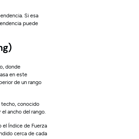
tendencia. Si esa
a tendencia puede
ng)
go, donde
basa en este
perior de un rango
n techo, conocido
 el ancho del rango.
 el Índice de Fuerza
endido cerca de cada