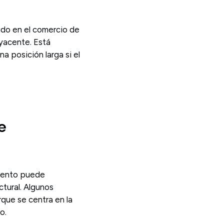
udo en el comercio de
yacente. Está
a posición larga si el
e
miento puede
tural. Algunos
que se centra en la
o.