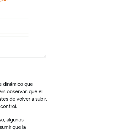
e dinámico que
ers observan que el
es de volver a subir.
control.
so, algunos
sumir que la