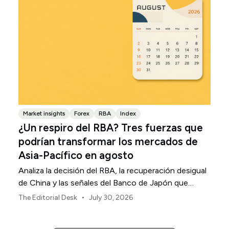
Market insights
Forex
RBA
Index
¿Un respiro del RBA? Tres fuerzas que
podrían transformar los mercados de
Asia-Pacífico en agosto
Analiza la decisión del RBA, la recuperación desigual
de China y las señales del Banco de Japón que
están definiendo los mercados, las divisas y el riesgo
•
The Editorial Desk
July 30, 2026
regional en Asia-Pacífico durante agosto de 2026.