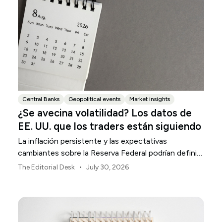
Central Banks
Geopolitical events
Market insights
¿Se avecina volatilidad? Los datos de
EE. UU. que los traders están siguiendo
La inflación persistente y las expectativas
cambiantes sobre la Reserva Federal podrían definir
la volatilidad del mercado estadounidense durante
•
The Editorial Desk
July 30, 2026
agosto.