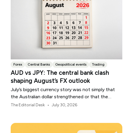
Forex
Central Banks
Geopolitical events
Trading
AUD vs JPY: The central bank clash
shaping August’s FX outlook
July’s biggest currency story was not simply that
the Australian dollar strengthened or that the
Japanese yen weakened.
•
The Editorial Desk
July 30, 2026