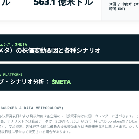
ドル
563.1 億米ドル
米国 / 中南米（
時間 EDT）
ンス：$META
（メタ）の株価変動要因と各種シナリオ
PLATFORMS
ブ・シナリオ分析：
$META
RCES & DATA METHODOLOGY）
決算発表日および発表時刻は各企業のIR（投資家向け広報）カレンダーに基づきます。それ以外
アナリスト予想範囲データは、2026年4月20日（AEST）時点でBloombergおよびEarnin
）、受注残高、各種経営指標は最新の提出書類または決算発表資料に基づきます。シナリオ分析
発表日程は予告なく変更される場合があります。