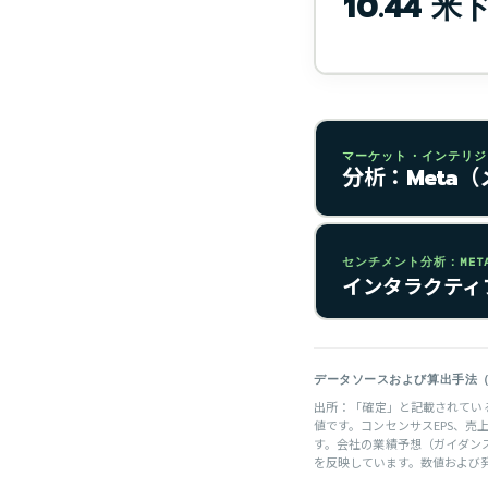
10.44 米
マーケット・インテリジェ
分析：Meta
センチメント分析：META 
インタラクティ
データソースおよび算出手法（SOU
出所：「確定」と記載されている
値です。コンセンサスEPS、売上高、
す。会社の業績予想（ガイダンス
を反映しています。数値および