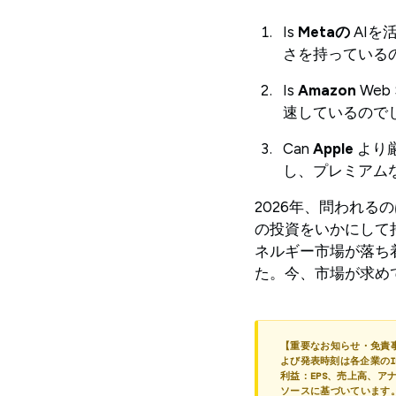
Is
Metaの
AIを
さを持っている
Is
Amazon
We
速しているので
Can
Apple
より
し、プレミアム
2026年、問われ
の投資をいかにして
ネルギー市場が落ち
た。今、市場が求め
【重要なお知らせ・免責
よび発表時刻は各企業のI
利益：EPS、売上高、ア
ソースに基づいています