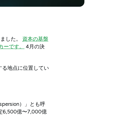
きました。
資本の基盤
カーです。
4月の決
。
交差する地点に位置してい
ersion）」とも呼
,500億〜7,000億