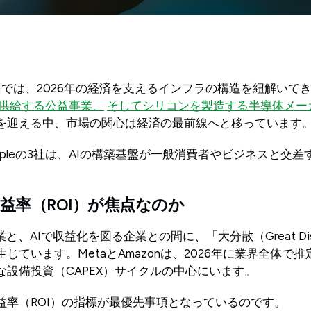
回では、2026年の経済を支えるインフラの構造を紐解いて
供給する公益事業、
そしてシリコンを製造する半導体メー
を迎える中、市場の関心は経済の最前線へと移っています
、Appleの3社は、AIの構築基盤が一般消費者やビジネスと
益率（ROI）が焦点なのか
と、AIで収益化を図る企業との間に、「大分散（Great Disp
ています。MetaとAmazonは、2026年に業界全体で推定6
な設備投資（CAPEX）サイクルの中心にいます。
益率（ROI）の指標が最優先事項となっているのです。