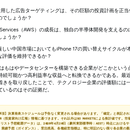
活用した広告ターゲティングは、その巨額の投資計画を正当
のでしょうか？
b Services（AWS）の成長は、独自の半導体開発を支え
しょうか？
厳しい中国市場においてもiPhone 17の買い替えサイクル
な評価を維持できるか？
るのはもはやデータセンターを構築できる企業がどこかという
持続可能かつ高利益率な収益へと転換できるかである。最
着きを取り戻したことで、テクノロジー企業の評価額には
ているのはその証拠だ。
事項】決算発表スケジュールは予告なく変更される場合があります。「確定」と表記され
R（投資家向け広報）情報に基づきます。それ以外はGO MARKETSによる推計値です。市
ナリスト予想範囲データ）は、2026年4月20日（豪州東部標準時：AEST）時点における
。業績予想（ガイダンス）、受注残高、各種経営指標は、特に明記のない限り各企業の最