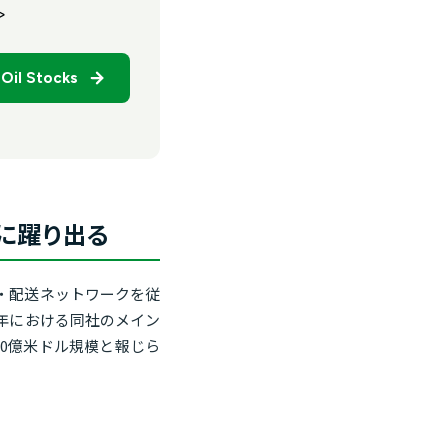
>
 Oil Stocks
役に躍り出る
流・配送ネットワークを従
6年における同社のメイン
00億米ドル規模と報じら