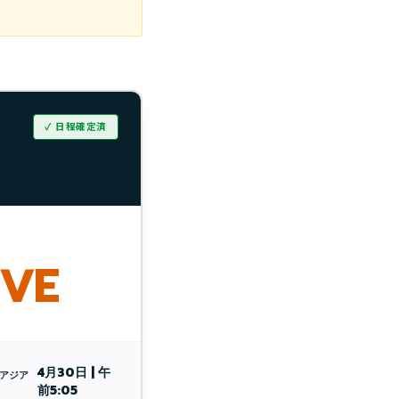
✓ 日程確定済
IVE
4月30日 | 午
 アジア
前5:05