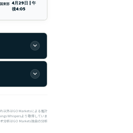
4月29日 | 午
米国東部
後4:05
はGO Marketsによる推計
gs Whispersより取得していま
はGO Markets独自の分析