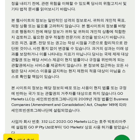
정을 내리기 전에, 관련 위험을 이해할 수 있도록 당사의 위험고지서 및
기타 법적 문서를 읽어보시기 바랍니다.
본 웹사이트의 정보는 일반적인 성격의 정보로서, 귀하의 개인적 목표,
재정 상황 또는 필요를 고려하지 않습니다. 본 웹사이트의 정보를 바탕
으로 행동하기 전에 해당 정보가 귀하 및 귀하의 개인적 상황에 적합한
지 검토하고, 필요한 경우 적절한 전문가의 조언을 받으시기 바랍니다.
모든 의견, 결론, 전망 또는 권고는 작성 시점을 기준으로 합리적으로 판
단된 것이나, 사전 통지 없이 변경될 수 있습니다. 과거의 성과는 미래 성
과를 보장하거나 이를 나타내는 지표가 아닙니다.당사는 국제 제재 대상
관할권 또는 해당 서비스 제공이 현지 법률이나 규정을 위반하게 되는
관할권에서는 서비스를 제공하지 않습니다. 본 정보에 접근하는 모든 사
람은 당사 서비스 이용을 금지하는 현지 제한의 적용 대상이 아님을 스
스로 확인할 책임이 있습니다.
본 사이트의 정보는 해당 정보의 배포 또는 사용이 현지 법률 또는 규정
에 반하는 국가 또는 관할권의 거주자를 대상으로 하지 않습니다.GO
Markets LLC는 세인트빈센트그레나딘의 2009년 개정 법률인 Business
Companies (Amendment and Consolidation) Act, Chapter 149에 따라
세인트빈센트그레나딘에 설립되었습니다.
사업자 회사 번호: 332 LLC 2020.GO Markets LLC는 호주 빅토리아주
에 설립된 GO IP Pty Ltd로부터 ‘GO Markets’ 상표 사용 허가를 받았습니
다.