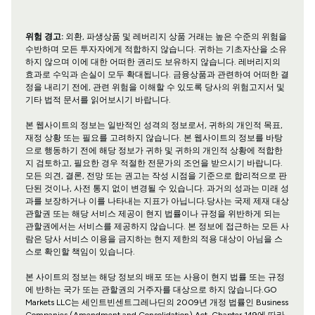
위험 경고:
외환, 파생상품 및 레버리지 상품 거래는 높은 수준의 위험을
수반하며 모든 투자자에게 적합하지 않습니다. 귀하는 기초자산을 소유
하지 않으며 이에 대한 어떠한 권리도 보유하지 않습니다. 레버리지의
효과로 수익과 손실이 모두 확대됩니다. 금융상품과 관련하여 어떠한 결
정을 내리기 전에, 관련 위험을 이해할 수 있도록 당사의 위험고지서 및
기타 법적 문서를 읽어보시기 바랍니다.
본 웹사이트의 정보는 일반적인 성격의 정보로서, 귀하의 개인적 목표,
재정 상황 또는 필요를 고려하지 않습니다. 본 웹사이트의 정보를 바탕
으로 행동하기 전에 해당 정보가 귀하 및 귀하의 개인적 상황에 적합한
지 검토하고, 필요한 경우 적절한 전문가의 조언을 받으시기 바랍니다.
모든 의견, 결론, 전망 또는 권고는 작성 시점을 기준으로 합리적으로 판
단된 것이나, 사전 통지 없이 변경될 수 있습니다. 과거의 성과는 미래 성
과를 보장하거나 이를 나타내는 지표가 아닙니다.당사는 국제 제재 대상
관할권 또는 해당 서비스 제공이 현지 법률이나 규정을 위반하게 되는
관할권에서는 서비스를 제공하지 않습니다. 본 정보에 접근하는 모든 사
람은 당사 서비스 이용을 금지하는 현지 제한의 적용 대상이 아님을 스
스로 확인할 책임이 있습니다.
본 사이트의 정보는 해당 정보의 배포 또는 사용이 현지 법률 또는 규정
에 반하는 국가 또는 관할권의 거주자를 대상으로 하지 않습니다.GO
Markets LLC는 세인트빈센트그레나딘의 2009년 개정 법률인 Business