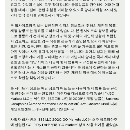
효과로 수익과 손실이 모두 확대됩니다. 금융상품과 관련하여 어떠한 결
정을 내리기 전에, 관련 위험을 이해할 수 있도록 당사의 위험고지서 및
기타 법적 문서를 읽어보시기 바랍니다.
본 웹사이트의 정보는 일반적인 성격의 정보로서, 귀하의 개인적 목표,
재정 상황 또는 필요를 고려하지 않습니다. 본 웹사이트의 정보를 바탕
으로 행동하기 전에 해당 정보가 귀하 및 귀하의 개인적 상황에 적합한
지 검토하고, 필요한 경우 적절한 전문가의 조언을 받으시기 바랍니다.
모든 의견, 결론, 전망 또는 권고는 작성 시점을 기준으로 합리적으로 판
단된 것이나, 사전 통지 없이 변경될 수 있습니다. 과거의 성과는 미래 성
과를 보장하거나 이를 나타내는 지표가 아닙니다.당사는 국제 제재 대상
관할권 또는 해당 서비스 제공이 현지 법률이나 규정을 위반하게 되는
관할권에서는 서비스를 제공하지 않습니다. 본 정보에 접근하는 모든 사
람은 당사 서비스 이용을 금지하는 현지 제한의 적용 대상이 아님을 스
스로 확인할 책임이 있습니다.
본 사이트의 정보는 해당 정보의 배포 또는 사용이 현지 법률 또는 규정
에 반하는 국가 또는 관할권의 거주자를 대상으로 하지 않습니다.GO
Markets LLC는 세인트빈센트그레나딘의 2009년 개정 법률인 Business
Companies (Amendment and Consolidation) Act, Chapter 149에 따라
세인트빈센트그레나딘에 설립되었습니다.
사업자 회사 번호: 332 LLC 2020.GO Markets LLC는 호주 빅토리아주
에 설립된 GO IP Pty Ltd로부터 ‘GO Markets’ 상표 사용 허가를 받았습니
다.