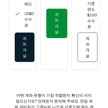
기준
레드
편도
US$0
계
$3.50
수수
좌
수수
료
개
료
설
계
계
좌
좌
개
개
설
설
어떤 계좌 유형이 가장 적합한지 확신이 서지
않으신가요? 언제든지 문의해 주세요. 전담 계
좌 관리자가 고객님의 니즈와 선호도에 맞는 계