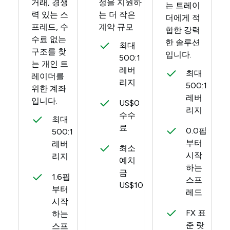
거래, 경쟁
정을 지원하
는 트레이
력 있는 스
는 더 작은
더에게 적
프레드, 수
계약 규모
합한 강력
수료 없는
한 솔루션
최대
구조를 찾
입니다.
500:1
는 개인 트
레버
최대
레이더를
리지
500:1
위한 계좌
레버
입니다.
US$0
리지
수수
최대
료
0.0핍
500:1
부터
레버
최소
시작
리지
예치
하는
금
1.6핍
스프
US$10
부터
레드
시작
FX 표
하는
준 랏
스프