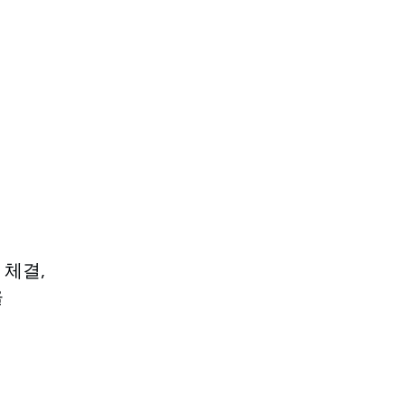
 체결,
을