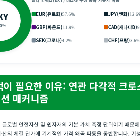
달러 인덱스(DXY) 바스켓 구성 통화 가중치 비중
XY
EUR(유로화)
JPY(엔화)
57.6%
13.6
00%
GBP(파운드)
CAD(캐나다D)
11.9%
9
SEK(크로나)
CHF(프랑)
4.2%
3.6
적이 필요한 이유: 연관 다각적 크로
션 매커니즘
 글로벌 안전자산 및 원자재의 기본 가치 측정 단위이기 때문에
자산의 체결 단가에 기계적인 가격 왜곡 파동을 동반합니다. 기