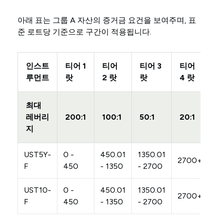
아래 표는 그룹 A 자산의 증거금 요건을 보여주며, 표
준 로트당 기준으로 구간이 적용됩니다.
인스트
티어 1
티어
티어 3
티어
루먼트
랏
2 랏
랏
4 랏
최대
레버리
200:1
100:1
50:1
20:1
지
UST5Y-
0 -
450.01
1350.01
2700+
F
450
- 1350
- 2700
UST10-
0 -
450.01
1350.01
2700+
F
450
- 1350
- 2700