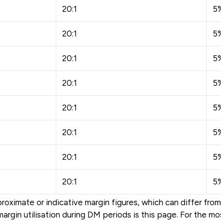
20:1
5
20:1
5
20:1
5
20:1
5
20:1
5
20:1
5
20:1
5
20:1
5
imate or indicative margin figures, which can differ from
margin utilisation during DM periods is this page. For the m