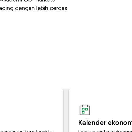
ding dengan lebih cerdas
Kalender ekonom
n pembaruan tepat waktu
Lacak peristiwa ekonomi