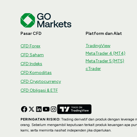
Pasar CFD
Platform dan Alat
TradingView
CFD Forex
MetaTrader 4 (MT4)
CFD Saham
MetaTrader 5 (MT5)
CFD Indeks
cTrader
CFD Komoditas
CFD Cryptocurrency
CFD Obligasi & ETF
PERINGATAN RISIKO:
Trading derivatif dan produk dengan leverage me
orang. Sebelum mengambil keputusan terkait produk keuangan apa pu
kami, serta meminta nasihat independen jika diperlukan.