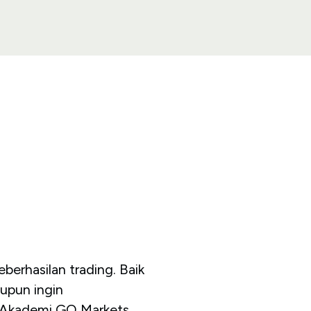
eberhasilan trading. Baik
upun ingin
, Akademi GO Markets