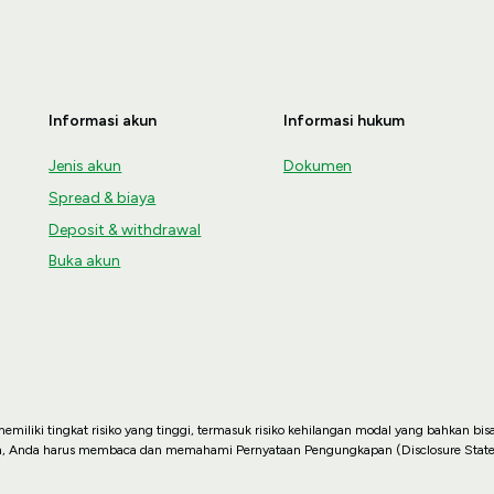
Informasi akun
Informasi hukum
Jenis akun
Dokumen
Spread & biaya
Deposit & withdrawal
Buka akun
miliki tingkat risiko yang tinggi, termasuk risiko kehilangan modal yang bahkan bis
n, Anda harus membaca dan memahami Pernyataan Pengungkapan (Disclosure State