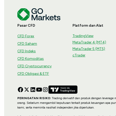
Pasar CFD
Platform dan Alat
TradingView
CFD Forex
MetaTrader 4 (MT4)
CFD Saham
MetaTrader 5 (MT5)
CFD Indeks
cTrader
CFD Komoditas
CFD Cryptocurrency
CFD Obligasi & ETF
PERINGATAN RISIKO:
Trading derivatif dan produk dengan leverage me
orang. Sebelum mengambil keputusan terkait produk keuangan apa pu
kami, serta meminta nasihat independen jika diperlukan.