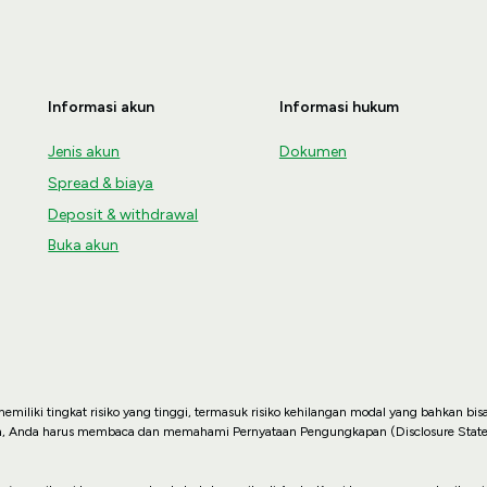
Informasi akun
Informasi hukum
Jenis akun
Dokumen
Spread & biaya
Deposit & withdrawal
Buka akun
miliki tingkat risiko yang tinggi, termasuk risiko kehilangan modal yang bahkan bis
n, Anda harus membaca dan memahami Pernyataan Pengungkapan (Disclosure State