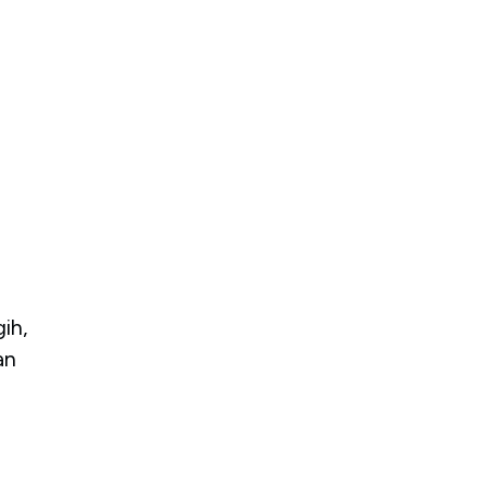
ih,
an