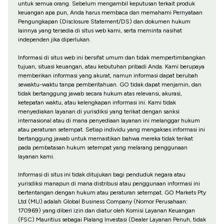
untuk semua orang. Sebelum mengambil keputusan terkait produk
keuangan apa pun, Anda harus membaca dan memahami Pernyataan
Pengungkapan (Disclosure Statement/DS) dan dokumen hukum
lainnya yang tersedia di situs web kami, serta meminta nasihat
independen jika diperlukan.
Informasi di situs web ini bersifat umum dan tidak mempertimbangkan
tujuan, situasi keuangan, atau kebutuhan pribadi Anda. Kami berupaya
memberikan informasi yang akurat, namun informasi dapat berubah
sewaktu-waktu tanpa pemberitahuan. GO tidak dapat menjamin, dan
tidak bertanggung jawab secara hukum atas relevansi, akurasi,
ketepatan waktu, atau kelengkapan informasi ini. Kami tidak
menyediakan layanan di yurisdiksi yang terikat dengan sanksi
internasional atau di mana penyediaan layanan ini melanggar hukum
atau peraturan setempat. Setiap individu yang mengakses informasi ini
bertanggung jawab untuk memastikan bahwa mereka tidak terikat
pada pembatasan hukum setempat yang melarang penggunaan
layanan kami.
Informasi di situs ini tidak ditujukan bagi penduduk negara atau
yurisdiksi manapun di mana distribusi atau penggunaan informasi ini
bertentangan dengan hukum atau peraturan setempat. GO Markets Pty
Ltd (MU) adalah Global Business Company (Nomor Perusahaan:
170969) yang diberi izin dan diatur oleh Komisi Layanan Keuangan
(FSC) Mauritius sebagai Pialang Investasi (Dealer Layanan Penuh, tidak