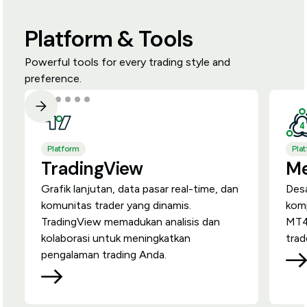
Platform & Tools
Powerful tools for every trading style and
preference.
Platform
Pla
TradingView
Me
Grafik lanjutan, data pasar real-time, dan
Desa
komunitas trader yang dinamis.
komp
TradingView memadukan analisis dan
MT4 
kolaborasi untuk meningkatkan
trad
pengalaman trading Anda.