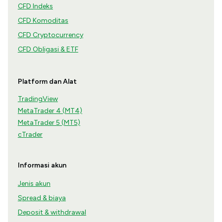
CFD Indeks
CFD Komoditas
CFD Cryptocurrency
CFD Obligasi & ETF
Platform dan Alat
TradingView
MetaTrader 4 (MT4)
MetaTrader 5 (MT5)
cTrader
Informasi akun
Jenis akun
Spread & biaya
Deposit & withdrawal