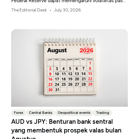
Federal Reserve dapat memengaruhi volatilitas pasar
AS sepanjang bulan Agustus.
•
The Editorial Desk
July 30, 2026
Forex
Central Banks
Geopolitical events
Trading
AUD vs JPY: Benturan bank sentral
yang membentuk prospek valas bulan
Agustus