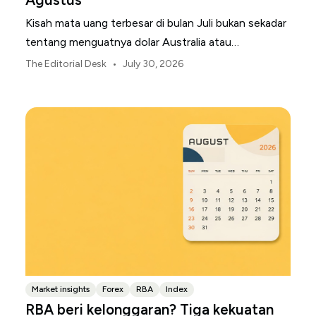
Kisah mata uang terbesar di bulan Juli bukan sekadar
tentang menguatnya dolar Australia atau
melemahnya yen Jepang.
•
The Editorial Desk
July 30, 2026
Market insights
Forex
RBA
Index
RBA beri kelonggaran? Tiga kekuatan