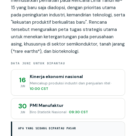
memusatkan perhatian pada Rencana Lima Tahun ke-
15 yang baru saja diadopsi, dengan prioritas utama
pada peningkatan industri, kemandirian teknologi, serta
"kekuatan produktif berkualitas baru". Rencana
tersebut menguraikan peta tugas strategis utama
untuk menekan ketergantungan pada perusahaan
asing, khususnya di sektor semikonduktor, tanah jarang
(*rare earths*), dan bioteknologi.
DATA JUNI UNTUK DIPANTAU
Kinerja ekonomi nasional
16
Mencakup produksi industri dan penjualan ritel ·
JUN
10:00 CST
30
PMI Manufaktur
Biro Statistik Nasional ·
09:30 CST
JUN
APA YANG SEDANG DIPANTAU PASAR