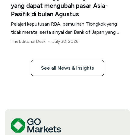
yang dapat mengubah pasar Asia-
Pasifik di bulan Agustus
Pelajari keputusan RBA, pemulihan Tiongkok yang
tidak merata, serta sinyal dari Bank of Japan yang
membentuk pasar, mata uang, dan risiko regional
•
The Editorial Desk
July 30, 2026
Asia-Pasifik pada Agustus 2026.
See all News & Insights