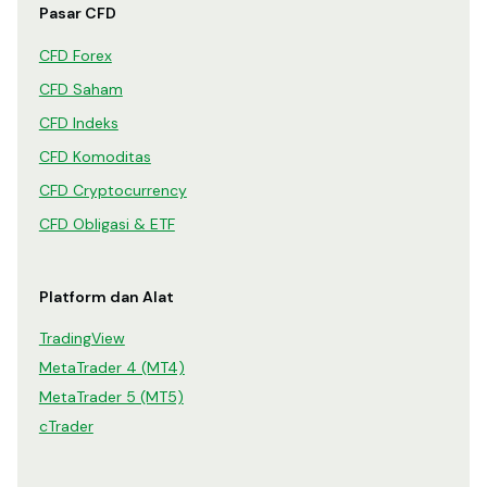
Pasar CFD
CFD Forex
CFD Saham
CFD Indeks
CFD Komoditas
CFD Cryptocurrency
CFD Obligasi & ETF
Platform dan Alat
TradingView
MetaTrader 4 (MT4)
MetaTrader 5 (MT5)
cTrader