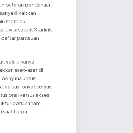
kan putaran pendanaan
sanya dikaitkan
alu memicu
ivisi satelit Starlink
i daftar pantauan
ak selalu hanya
kkan aset-aset di
t berguna untuk
valuasi privat versus
tusional versus akses
uktur porsi saham
) saat harga