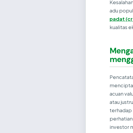
Kesalahan
adu popul
padat (c
kualitas 
Menga
mengge
Pencatata
menciptak
acuan val
atau just
terhadap 
perhatian
investor 