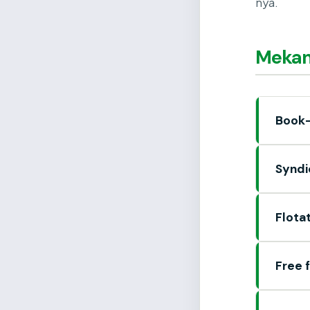
nya.
Mekan
Book-
Syndi
Flota
Free 