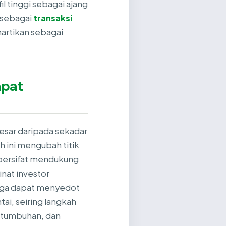
l tinggi sebagai ajang
 sebagai
transaksi
artikan sebagai
apat
besar daripada sekadar
 ini mengubah titik
a bersifat mendukung
nat investor
juga dapat menyedot
ai, seiring langkah
ertumbuhan, dan