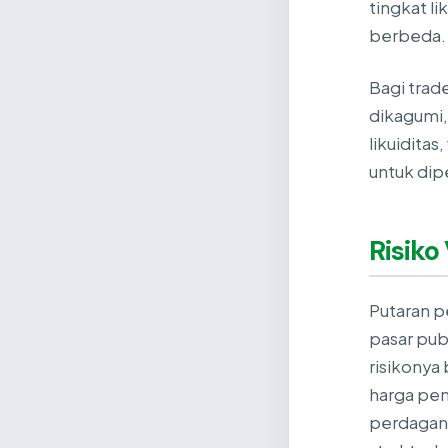
tingkat li
berbeda.
Bagi trad
dikagumi,
likuiditas
untuk dip
Risiko
Putaran p
pasar pub
risikonya
harga pena
perdagang