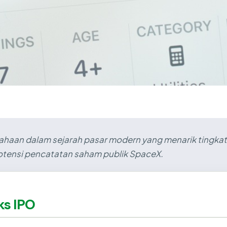
ahaan dalam sejarah pasar modern yang menarik tingkat 
potensi pencatatan saham publik SpaceX.
ks IPO