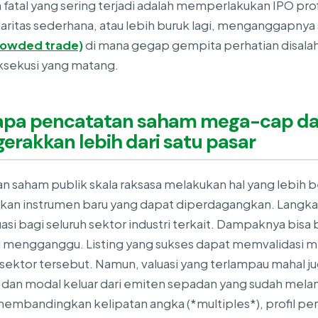
 fatal yang sering terjadi adalah memperlakukan IPO profi
aritas sederhana, atau lebih buruk lagi, menganggapnya
rowded trade)
di mana gegap gempita perhatian disalah
eksekusi yang matang.
pa pencatatan saham mega-cap d
rakkan lebih dari satu pasar
n saham publik skala raksasa melakukan hal yang lebih 
an instrumen baru yang dapat diperdagangkan. Langkah
uasi bagi seluruh sektor industri terkait. Dampaknya bis
ru mengganggu. Listing yang sukses dapat memvalidasi mi
sektor tersebut. Namun, valuasi yang terlampau mahal 
 dan modal keluar dari emiten sepadan yang sudah melant
membandingkan kelipatan angka (*multiples*), profil p