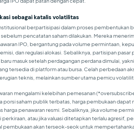
harga IPO dapat patah dengan cepat.
okasi sebagai katalis volatilitas
institusional berpartisipasi dalam proses pembentukan
) sebelum pencatatan saham dilakukan. Mereka menerim
awaran IPO, bergantung pada volume permintaan, keput
misi, dan regulasi alokasi. Sebaliknya, partisipan pasar
aru masuk setelah perdagangan perdana dimulai, yakni
ang tersedia di platform atau bursa. Celah perbedaan a
erugian teknis, melainkan sumber utama pemicu volatilit
waran mengalami kelebihan pemesanan (*oversubscribe
 porsi saham publik terbatas, harga pembukaan dapat m
tas harga penawaran resmi. Sebaliknya, jika volume permi
 perkiraan, atau jika valuasi ditetapkan terlalu agresif, 
al pembukaan akan terseok-seok untuk mempertahankan