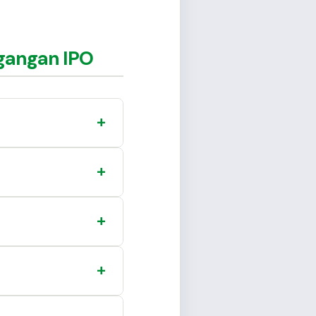
gangan IPO
+
+
+
+