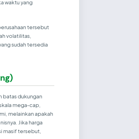
gka waktu yang
perusahaan tersebut
volatilitas,
 yang sudah tersedia
ang)
an batas dukungan
 skala mega-cap,
umi, melainkan apakah
nisnya. Jika harga
 masif tersebut,