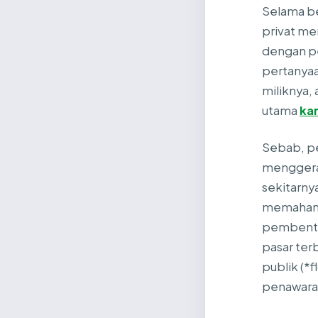
Selama be
privat me
dengan pe
pertanyaa
miliknya,
utama
kan
Sebab, pe
menggerak
sekitarny
memahami 
pembentuk
pasar ter
publik (*f
penawaran