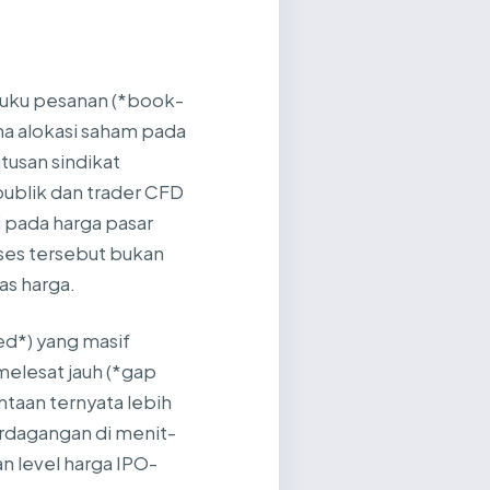
 buku pesanan (*book-
a alokasi saham pada
usan sindikat
 publik dan trader CFD
 pada harga pasar
kses tersebut bukan
as harga.
d*) yang masif
elesat jauh (*gap
ntaan ternyata lebih
perdagangan di menit-
 level harga IPO-