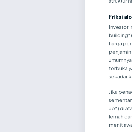
struktur 
Friksi al
Investor 
building*
harga pen
penjamin e
umumnya b
terbuka y
sekadar k
Jika pena
sementara
up*) di a
lemah dari
menit aw