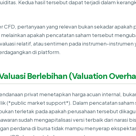
kuiditas. Kedua hasil tersebut dapat terjadi dalam keran
er CFD, pertanyaan yang relevan bukan sekadar apakah 
 melainkan apakah pencatatan saham tersebut mengubah 
, valuasi relatif, atau sentimen pada instrumen-instrumen
erdagangkan di platform.
 Valuasi Berlebihan (Valuation Overh
endanaan privat menetapkan harga acuan internal, buk
lik (*public market support*). Dalam pencatatan saham
 bukan terletak pada apakah perusahaan tersebut dikag
waran sudah mengapitalisasi versi terbaik dari narasi bis
an perdana di bursa tidak mampu menyerap ekspektasi