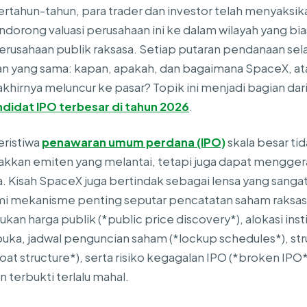
rtahun-tahun, para trader dan investor telah menyaksi
ndorong valuasi perusahaan ini ke dalam wilayah yang bia
rusahaan publik raksasa. Setiap putaran pendanaan sel
n yang sama: kapan, apakah, dan bagaimana SpaceX, atau d
 akhirnya meluncur ke pasar? Topik ini menjadi bagian dar
didat IPO terbesar di tahun 2026
.
ristiwa
penawaran umum perdana (IPO)
skala besar tid
kan emiten yang melantai, tetapi juga dapat menggera
a. Kisah SpaceX juga bertindak sebagai lensa yang sanga
mekanisme penting seputar pencatatan saham raksasa: 
an harga publik (*public price discovery*), alokasi insti
buka, jadwal penguncian saham (*lockup schedules*), str
loat structure*), serta risiko kegagalan IPO (*broken IPO*
 terbukti terlalu mahal.