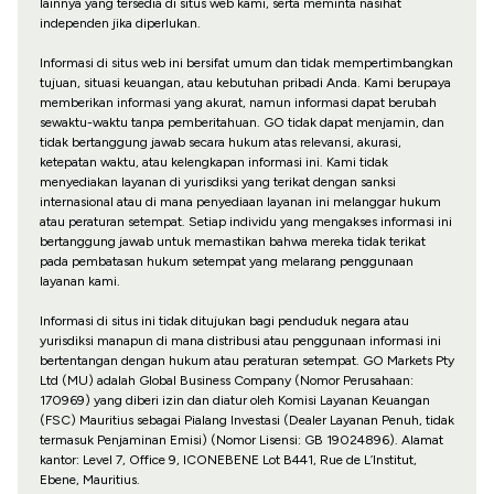
lainnya yang tersedia di situs web kami, serta meminta nasihat
independen jika diperlukan.
Informasi di situs web ini bersifat umum dan tidak mempertimbangkan
tujuan, situasi keuangan, atau kebutuhan pribadi Anda. Kami berupaya
memberikan informasi yang akurat, namun informasi dapat berubah
sewaktu-waktu tanpa pemberitahuan. GO tidak dapat menjamin, dan
tidak bertanggung jawab secara hukum atas relevansi, akurasi,
ketepatan waktu, atau kelengkapan informasi ini. Kami tidak
menyediakan layanan di yurisdiksi yang terikat dengan sanksi
internasional atau di mana penyediaan layanan ini melanggar hukum
atau peraturan setempat. Setiap individu yang mengakses informasi ini
bertanggung jawab untuk memastikan bahwa mereka tidak terikat
pada pembatasan hukum setempat yang melarang penggunaan
layanan kami.
Informasi di situs ini tidak ditujukan bagi penduduk negara atau
yurisdiksi manapun di mana distribusi atau penggunaan informasi ini
bertentangan dengan hukum atau peraturan setempat. GO Markets Pty
Ltd (MU) adalah Global Business Company (Nomor Perusahaan:
170969) yang diberi izin dan diatur oleh Komisi Layanan Keuangan
(FSC) Mauritius sebagai Pialang Investasi (Dealer Layanan Penuh, tidak
termasuk Penjaminan Emisi) (Nomor Lisensi: GB 19024896). Alamat
kantor: Level 7, Office 9, ICONEBENE Lot B441, Rue de L’Institut,
Ebene, Mauritius.