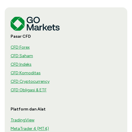
Pasar CFD
CFD Forex
CFD Saham
CFD Indeks
CFD Komoditas
CFD Cryptocurrency
CFD Obligasi & ETF
Platform dan Alat
TradingView
MetaTrader 4 (MT4)