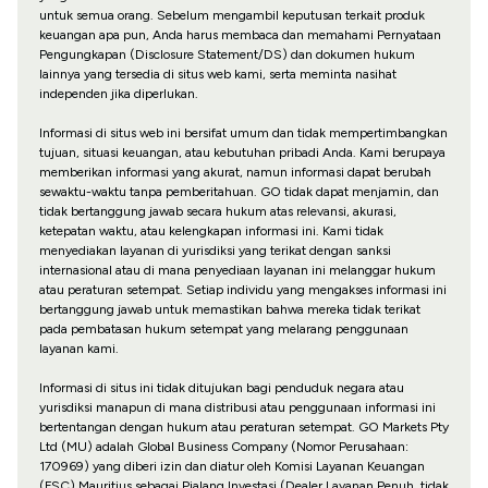
untuk semua orang. Sebelum mengambil keputusan terkait produk
keuangan apa pun, Anda harus membaca dan memahami Pernyataan
Pengungkapan (Disclosure Statement/DS) dan dokumen hukum
lainnya yang tersedia di situs web kami, serta meminta nasihat
independen jika diperlukan.
Informasi di situs web ini bersifat umum dan tidak mempertimbangkan
tujuan, situasi keuangan, atau kebutuhan pribadi Anda. Kami berupaya
memberikan informasi yang akurat, namun informasi dapat berubah
sewaktu-waktu tanpa pemberitahuan. GO tidak dapat menjamin, dan
tidak bertanggung jawab secara hukum atas relevansi, akurasi,
ketepatan waktu, atau kelengkapan informasi ini. Kami tidak
menyediakan layanan di yurisdiksi yang terikat dengan sanksi
internasional atau di mana penyediaan layanan ini melanggar hukum
atau peraturan setempat. Setiap individu yang mengakses informasi ini
bertanggung jawab untuk memastikan bahwa mereka tidak terikat
pada pembatasan hukum setempat yang melarang penggunaan
layanan kami.
Informasi di situs ini tidak ditujukan bagi penduduk negara atau
yurisdiksi manapun di mana distribusi atau penggunaan informasi ini
bertentangan dengan hukum atau peraturan setempat. GO Markets Pty
Ltd (MU) adalah Global Business Company (Nomor Perusahaan:
170969) yang diberi izin dan diatur oleh Komisi Layanan Keuangan
(FSC) Mauritius sebagai Pialang Investasi (Dealer Layanan Penuh, tidak