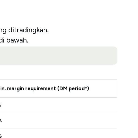
g ditradingkan.
di bawah.
in. margin requirement (DM period*)
%
%
%