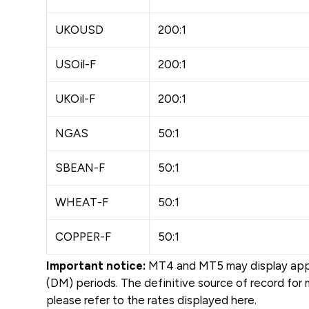
UKOUSD
200:1
USOil-F
200:1
UKOil-F
200:1
NGAS
50:1
SBEAN-F
50:1
WHEAT-F
50:1
COPPER-F
50:1
Important notice:
MT4 and MT5 may display approx
(DM) periods. The definitive source of record for 
please refer to the rates displayed here.