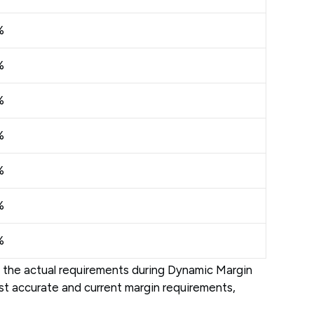
%
%
%
%
%
%
%
 the actual requirements during Dynamic Margin
ost accurate and current margin requirements,