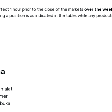
fect 1 hour prior to the close of the markets
over the wee
 a position is as indicated in the table, while any products
ma
n alat
omer
buka