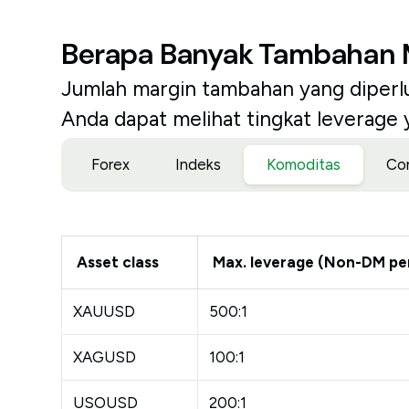
Berapa Banyak Tambahan M
Jumlah margin tambahan yang diperlu
Anda dapat melihat tingkat leverage
Forex
Indeks
Komoditas
Co
Asset class
Max. leverage (Non-DM pe
XAUUSD
500:1
XAGUSD
100:1
USOUSD
200:1