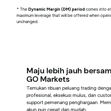
* The
Dynamic Margin (DM) period
comes into ef
maximum leverage that will be offered when opening
unchanged.
Maju
lebih
jauh
bersa
GO
Markets
Temukan ribuan peluang trading denga
profesional, eksekusi mulus, dan cust
support pemenang penghargaan. Mem
akun pun cepat dan mudah.