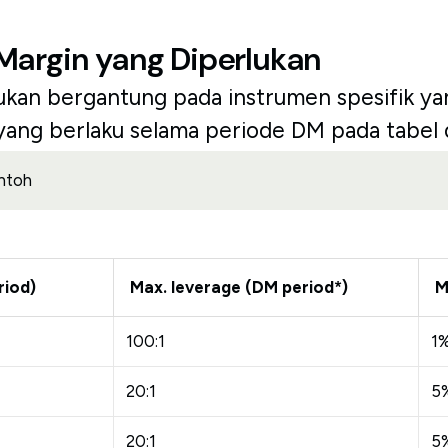
argin yang Diperlukan
kan bergantung pada instrumen spesifik yan
 yang berlaku selama periode DM pada tabel 
ntoh
riod)
Max. leverage (DM period*)
M
100:1
1
20:1
5
20:1
5