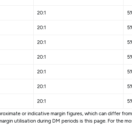
20:1
5
20:1
5
20:1
5
20:1
5
20:1
5
20:1
5
20:1
5
imate or indicative margin figures, which can differ from
margin utilisation during DM periods is this page. For the m