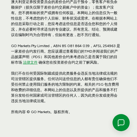
澳大利亚证券投资委员会的差价合约产品干预令，零售客户有负余
额保护（损失仅限于差价合约交易账户中的资金）；批发客户没
有。您不拥有标的资产或拥有任何权益。本网站上的信息仅为一般
性信息，不考虑您的个人目标、财务状况或需求。在根据本网站上
的信息采取行动之前，您应考虑这些信息是否适合您和您的个人情
况，并在必要时寻求适当的专业建议。所有意见、结论、预测或建
议在编制时均为合理持有，但如有更改，恕不另行通知。
GO Markets Pty Limited，ABN 85 081 864 039，AFSL 254963 是
一家差价合约发行商。您应该通过查看我们的TMD并阅读我们的产
品披露声明（PDS）和其他差价合约来考虑自己是否属于我们的目
标市场
法律文件
确保您在投资差价合约之前了解风险。
我们不在任何受国际制裁或提供此类服务会违反当地法律或法规的
司法管辖区提供服务。任何访问这些信息的人都有责任确保他们不
受任何禁止使用我们服务的地方限制的约束。相关的 FSG 包含费用
和收费的详细信息。本网站上的信息以及所提供的产品和服务不打
算分发给任何国家或司法管辖区的任何人，因为此类分发或使用会
违反当地法律或法规。
所有内容 © GO Markets。版权所有。